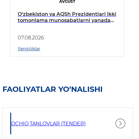
AVGUST
O‘zbekiston va AQSh Prezidentlari ikki
tomonlama munosabatlarni yanada
mustahkamlash istiqbollarini
muhokama qildilar
07.08.2026
Yangiliklar
FAOLIYATLAR YO‘NALISHI
OCHIQ TANLOVLAR (TENDER)