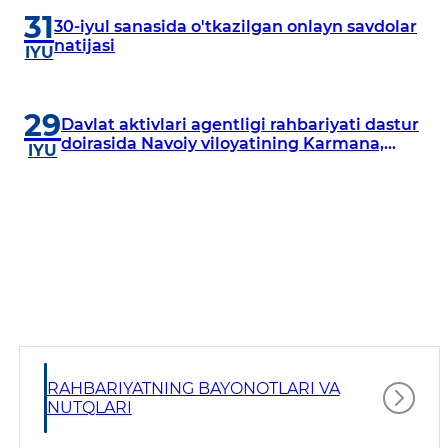
31
30-iyul sanasida o'tkazilgan onlayn savdolar
natijasi
IYU
29
Davlat aktivlari agentligi rahbariyati dastur
doirasida Navoiy viloyatining Karmana,
IYU
Navbahor, Xatirchi va Nurota tumanlarida
o‘rganish o‘tkazmoqda
RAHBARIYATNING BAYONOTLARI VA
NUTQLARI