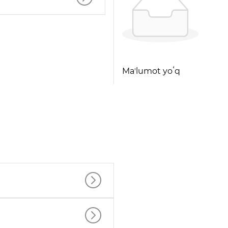
Maʼlumot yoʻq