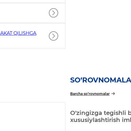
AKAT QILISHGA
SO‘ROVNOMAL
Barcha so‘rovnomalar
O'zingizga tegishli 
xususiylashtirish i