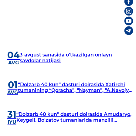
04
3-avgust sanasida o'tkazilgan onlayn
savdolar natijasi
AVG
01
“Dolzarb 40 kun” dasturi doirasida Xatirchi
tumanining “Qoracha”, “Nayman”, “A.Navoiy”
AVG
va “Damariq” mahallalarida manzilli
o‘rganishlar olib borildi
31
“Dolzarb 40 kun” dasturi doirasida Amudaryo,
Keygeli, Bo'zatov tumanlarida manzilli
IYU
o‘rganishlar olib borildi