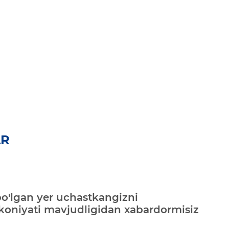
AR
bo'lgan yer uchastkangizni
mkoniyati mavjudligidan xabardormisiz