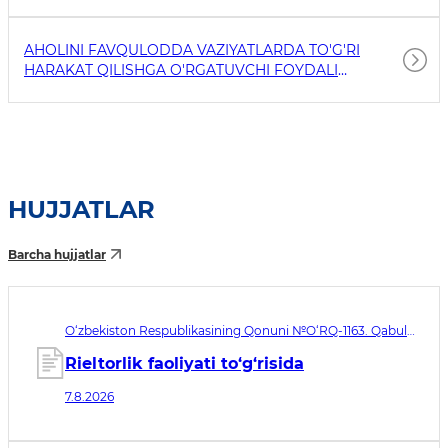
AHOLINI FAVQULODDA VAZIYATLARDA TO'G'RI
HARAKAT QILISHGA O'RGATUVCHI FOYDALI
HAVOLALAR
HUJJATLAR
Barcha hujjatlar
O‘zbekiston Respublikasining Qonuni №O‘RQ-1163. Qabul
qilingan sana 07.08.2026. Kuchga kirish sanasi 08.11.2026
Rieltorlik faoliyati to‘g‘risida
7.8.2026