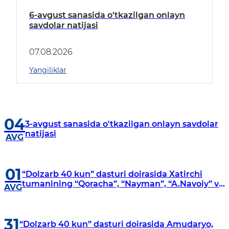
6-avgust sanasida o'tkazilgan onlayn
savdolar natijasi
07.08.2026
Yangiliklar
04
3-avgust sanasida o'tkazilgan onlayn savdolar
natijasi
AVG
01
“Dolzarb 40 kun” dasturi doirasida Xatirchi
tumanining “Qoracha”, “Nayman”, “A.Navoiy” va
AVG
“Damariq” mahallalarida manzilli o‘rganishlar
olib borildi
31
“Dolzarb 40 kun” dasturi doirasida Amudaryo,