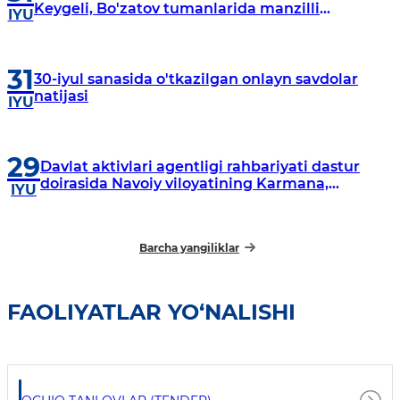
Keygeli, Bo'zatov tumanlarida manzilli
IYU
o‘rganishlar olib borildi
31
30-iyul sanasida o'tkazilgan onlayn savdolar
natijasi
IYU
29
Davlat aktivlari agentligi rahbariyati dastur
doirasida Navoiy viloyatining Karmana,
IYU
Navbahor, Xatirchi va Nurota tumanlarida
o‘rganish o‘tkazmoqda
Barcha yangiliklar
FAOLIYATLAR YO‘NALISHI