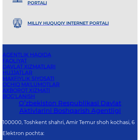
PORTALI
MILLIY HUQUQIY INTERNET PORTALI
AGENTLIK HAQIDA
FAOLIYAT
DAVLAT XIZMATLARI
HUJJATLAR
MAXFIYLIK SIYOSATI
OCHIQ MA'LUMOTLAR
AXBOROT XIZMATI
BOG‘LANISH
Oʻzbekiston Respublikasi Davlat
Aktivlarini Boshqarish Agentligi
100000, Toshkent shahri, Amir Temur shoh ko`chasi, 6
Elektron pochta
: