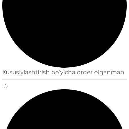
Xususiylashtirish bo'yicha order olganman