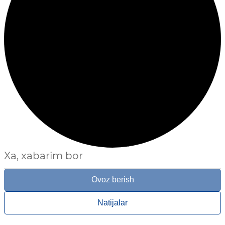
Xa, xabarim bor
Ovoz berish
Natijalar