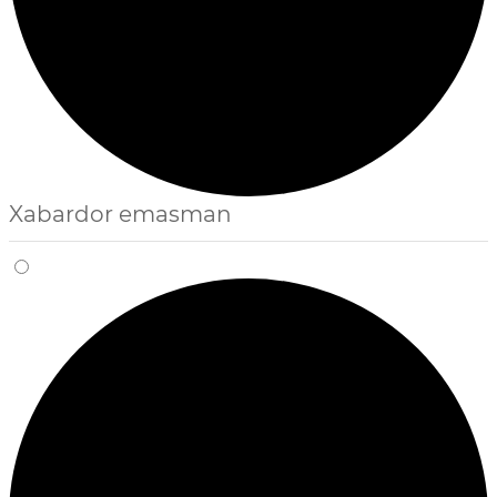
Xabardor emasman