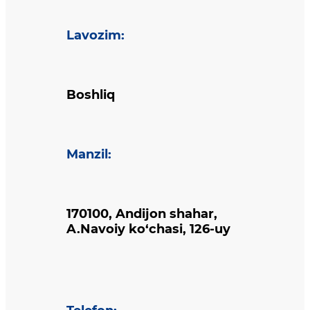
Lavozim
:
Boshliq
Manzil
:
170100, Andijon shahar,
A.Navoiy ko‘chasi, 126-uy