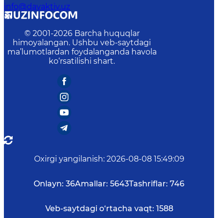
info@davaktiv.uz
© 2001-
2026
Barcha huquqlar
himoyalangan. Ushbu veb-saytdagi
ma’lumotlardan foydalanganda havola
ko‘rsatilishi shart.
Oxirgi yangilanish
:
2026-08-08 15:49:09
Onlayn:
36
Amallar:
5643
Tashriflar:
746
Veb-saytdagi o‘rtacha vaqt:
1588