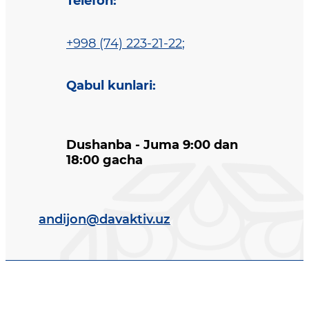
Telefon
:
+998 (74) 223-21-22
;
Qabul kunlari
:
Dushanba - Juma 9:00 dan
18:00 gacha
andijon@davaktiv.uz