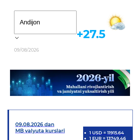
Davlat dasturi
+27.5
Ob-havo
09/08/2026
09.08.2026 dan
MB valyuta kurslari
1
USD
=
11915.64
1
EUR
=
13749.46