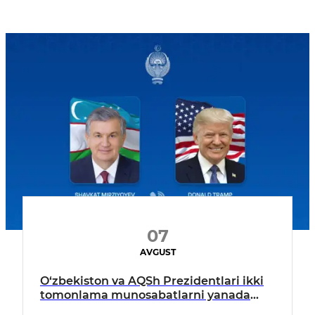
07
AVGUST
O‘zbekiston va AQSh Prezidentlari ikki
tomonlama munosabatlarni yanada
mustahkamlash istiqbollarini