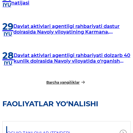
natijasi
IYU
29
Davlat aktivlari agentligi rahbariyati dastur
doirasida Navoiy viloyatining Karmana,
IYU
Navbahor, Xatirchi va Nurota tumanlarida
o‘rganish o‘tkazmoqda
28
Davlat aktivlari agentligi rahbariyati dolzarb 40
kunlik doirasida Navoiy viloyatida o‘rganish
IYU
o‘tkazdi
Barcha yangiliklar
FAOLIYATLAR YO‘NALISHI