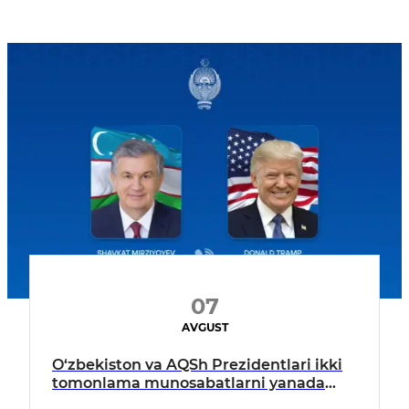
07
AVGUST
O‘zbekiston va AQSh Prezidentlari ikki
tomonlama munosabatlarni yanada
mustahkamlash istiqbollarini