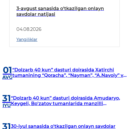
3-avgust sanasida o'tkazilgan onlayn
savdolar natijasi
04.08.2026
Yangiliklar
01
“Dolzarb 40 kun” dasturi doirasida Xatirchi
tumanining “Qoracha”, “Nayman”, “A.Navoiy” va
AVG
“Damariq” mahallalarida manzilli o‘rganishlar
olib borildi
31
“Dolzarb 40 kun” dasturi doirasida Amudaryo,
Keygeli, Bo'zatov tumanlarida manzilli
IYU
o‘rganishlar olib borildi
31
30-iyul sanasida o'tkazilgan onlayn savdolar