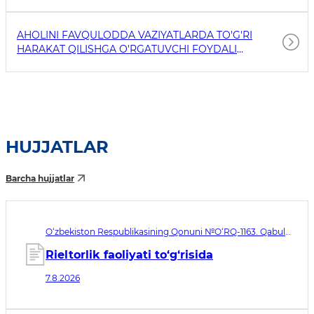
AHOLINI FAVQULODDA VAZIYATLARDA TO'G'RI
HARAKAT QILISHGA O'RGATUVCHI FOYDALI
HAVOLALAR
HUJJATLAR
Barcha hujjatlar
O‘zbekiston Respublikasining Qonuni №O‘RQ-1163. Qabul
qilingan sana 07.08.2026. Kuchga kirish sanasi 08.11.2026
Rieltorlik faoliyati to‘g‘risida
7.8.2026