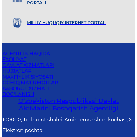
PORTALI
MILLIY HUQUQIY INTERNET PORTALI
AGENTLIK HAQIDA
FAOLIYAT
DAVLAT XIZMATLARI
HUJJATLAR
MAXFIYLIK SIYOSATI
OCHIQ MA'LUMOTLAR
AXBOROT XIZMATI
BOG‘LANISH
Oʻzbekiston Respublikasi Davlat
Aktivlarini Boshqarish Agentligi
100000, Toshkent shahri, Amir Temur shoh ko`chasi, 6
Elektron pochta
: