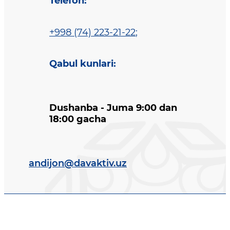
Telefon
:
+998 (74) 223-21-22
;
Qabul kunlari
:
Dushanba - Juma 9:00 dan
18:00 gacha
andijon@davaktiv.uz