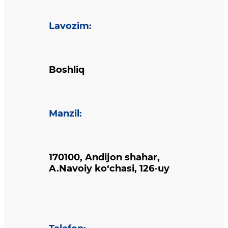
Lavozim
:
Boshliq
Manzil
:
170100, Andijon shahar,
A.Navoiy ko‘chasi, 126-uy