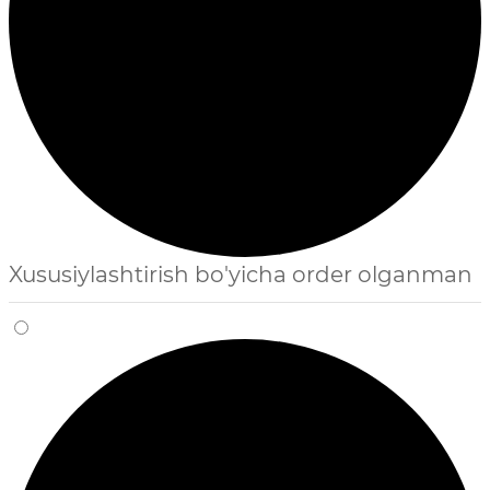
Xususiylashtirish bo'yicha order olganman