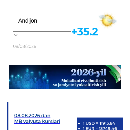
Davlat dasturi
+35.2
Ob-havo
08/08/2026
08.08.2026 dan
MB valyuta kurslari
1
USD
=
11915.64
1
EUR
=
13749.46