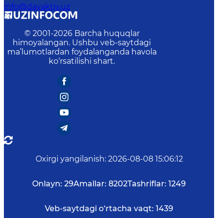
info@davaktiv.uz
© 2001-
2026
Barcha huquqlar
himoyalangan. Ushbu veb-saytdagi
ma’lumotlardan foydalanganda havola
ko‘rsatilishi shart.
Oxirgi yangilanish
:
2026-08-08 15:06:12
Onlayn:
29
Amallar:
8202
Tashriflar:
1249
Veb-saytdagi o‘rtacha vaqt:
1439