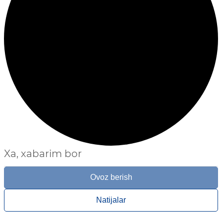
Xa, xabarim bor
Ovoz berish
Natijalar