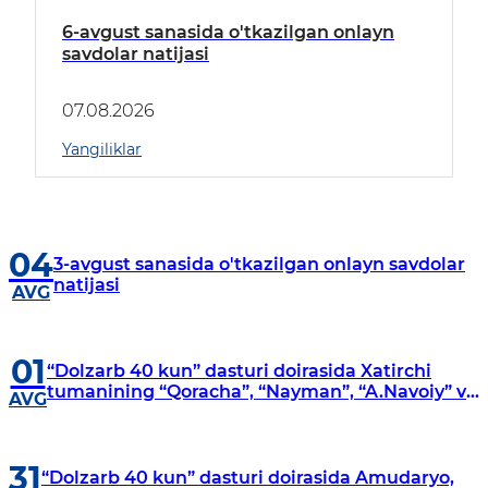
6-avgust sanasida o'tkazilgan onlayn
savdolar natijasi
07.08.2026
Yangiliklar
04
3-avgust sanasida o'tkazilgan onlayn savdolar
natijasi
AVG
01
“Dolzarb 40 kun” dasturi doirasida Xatirchi
tumanining “Qoracha”, “Nayman”, “A.Navoiy” va
AVG
“Damariq” mahallalarida manzilli o‘rganishlar
olib borildi
31
“Dolzarb 40 kun” dasturi doirasida Amudaryo,