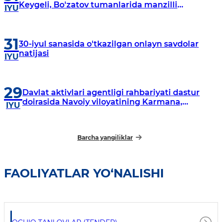
Keygeli, Bo'zatov tumanlarida manzilli
IYU
o‘rganishlar olib borildi
31
30-iyul sanasida o'tkazilgan onlayn savdolar
natijasi
IYU
29
Davlat aktivlari agentligi rahbariyati dastur
doirasida Navoiy viloyatining Karmana,
IYU
Navbahor, Xatirchi va Nurota tumanlarida
o‘rganish o‘tkazmoqda
Barcha yangiliklar
FAOLIYATLAR YO‘NALISHI