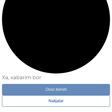
Xa, xabarim bor
Ovoz berish
Natijalar