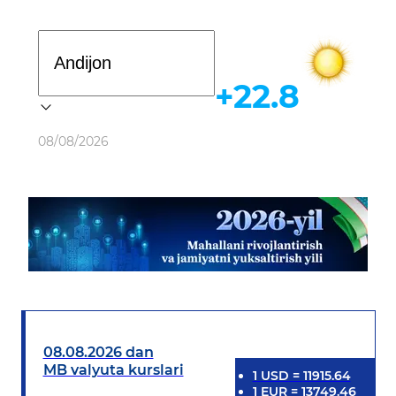
Davlat dasturi
+22.8
Ob-havo
08/08/2026
08.08.2026 dan
MB valyuta kurslari
1
USD
=
11915.64
1
EUR
=
13749.46