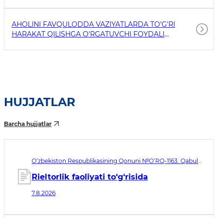
AHOLINI FAVQULODDA VAZIYATLARDA TO'G'RI
HARAKAT QILISHGA O'RGATUVCHI FOYDALI
HAVOLALAR
HUJJATLAR
Barcha hujjatlar
O‘zbekiston Respublikasining Qonuni №O‘RQ-1163. Qabul
qilingan sana 07.08.2026. Kuchga kirish sanasi 08.11.2026
Rieltorlik faoliyati to‘g‘risida
7.8.2026