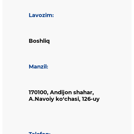
Lavozim
:
Boshliq
Manzil
:
170100, Andijon shahar,
A.Navoiy ko‘chasi, 126-uy