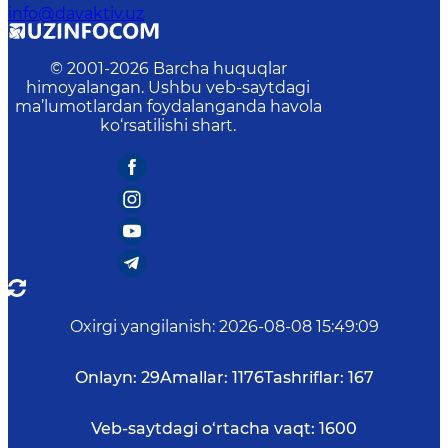
info@davaktiv.uz
© 2001-
2026
Barcha huquqlar
himoyalangan. Ushbu veb-saytdagi
ma’lumotlardan foydalanganda havola
ko‘rsatilishi shart.
Oxirgi yangilanish
:
2026-08-08 15:49:09
Onlayn:
29
Amallar:
1176
Tashriflar:
167
Veb-saytdagi o‘rtacha vaqt:
1600