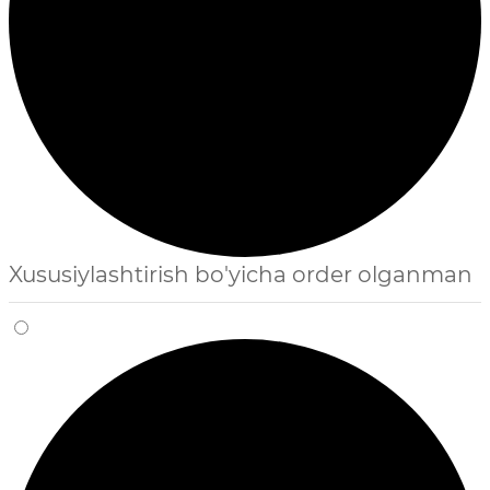
Xususiylashtirish bo'yicha order olganman