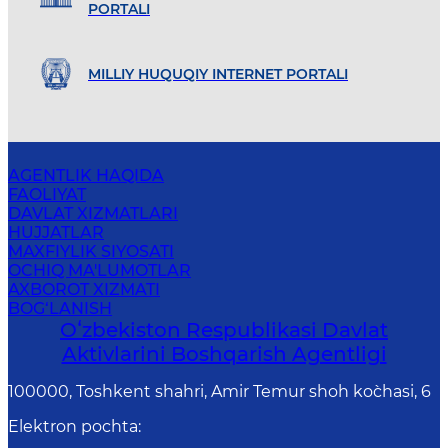
PORTALI
MILLIY HUQUQIY INTERNET PORTALI
AGENTLIK HAQIDA
FAOLIYAT
DAVLAT XIZMATLARI
HUJJATLAR
MAXFIYLIK SIYOSATI
OCHIQ MA'LUMOTLAR
AXBOROT XIZMATI
BOG‘LANISH
Oʻzbekiston Respublikasi Davlat
Aktivlarini Boshqarish Agentligi
100000, Toshkent shahri, Amir Temur shoh ko`chasi, 6
Elektron pochta
: