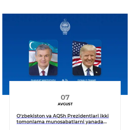
07
AVGUST
O‘zbekiston va AQSh Prezidentlari ikki
tomonlama munosabatlarni yanada
mustahkamlash istiqbollarini