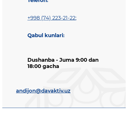
Telefon
:
+998 (74) 223-21-22
;
Qabul kunlari
:
Dushanba - Juma 9:00 dan
18:00 gacha
andijon@davaktiv.uz