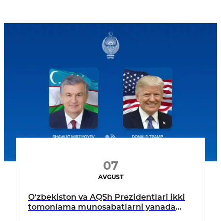
07
AVGUST
O‘zbekiston va AQSh Prezidentlari ikki
tomonlama munosabatlarni yanada
mustahkamlash istiqbollarini