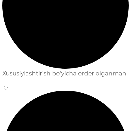
Xususiylashtirish bo'yicha order olganman