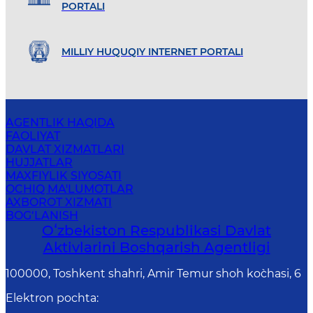
PORTALI
MILLIY HUQUQIY INTERNET PORTALI
AGENTLIK HAQIDA
FAOLIYAT
DAVLAT XIZMATLARI
HUJJATLAR
MAXFIYLIK SIYOSATI
OCHIQ MA'LUMOTLAR
AXBOROT XIZMATI
BOG‘LANISH
Oʻzbekiston Respublikasi Davlat
Aktivlarini Boshqarish Agentligi
100000, Toshkent shahri, Amir Temur shoh ko`chasi, 6
Elektron pochta
: