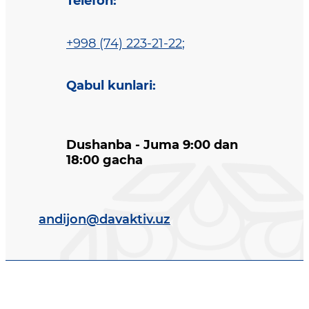
Telefon
:
+998 (74) 223-21-22
;
Qabul kunlari
:
Dushanba - Juma 9:00 dan
18:00 gacha
andijon@davaktiv.uz