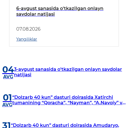
6-avgust sanasida o'tkazilgan onlayn
savdolar natijasi
07.08.2026
Yangiliklar
04
3-avgust sanasida o'tkazilgan onlayn savdolar
natijasi
AVG
01
“Dolzarb 40 kun” dasturi doirasida Xatirchi
tumanining “Qoracha”, “Nayman”, “A.Navoiy” va
AVG
“Damariq” mahallalarida manzilli o‘rganishlar
olib borildi
31
“Dolzarb 40 kun” dasturi doirasida Amudaryo,