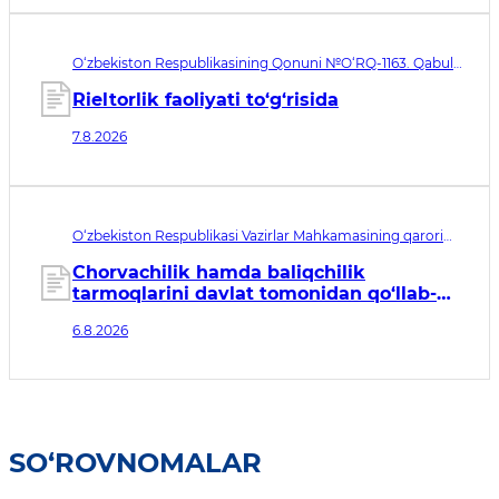
O‘zbekiston Respublikasining Qonuni №O‘RQ-1163. Qabul
qilingan sana 07.08.2026. Kuchga kirish sanasi 08.11.2026
Rieltorlik faoliyati to‘g‘risida
7.8.2026
O‘zbekiston Respublikasi Vazirlar Mahkamasining qarori
№435. Qabul qilingan sana 06.08.2026. Kuchga kirish
sanasi 07.08.2026
Chorvachilik hamda baliqchilik
tarmoqlarini davlat tomonidan qo‘llab-
quvvatlashning qo‘shimcha chora-
6.8.2026
tadbirlari to‘g‘risida
SO‘ROVNOMALAR