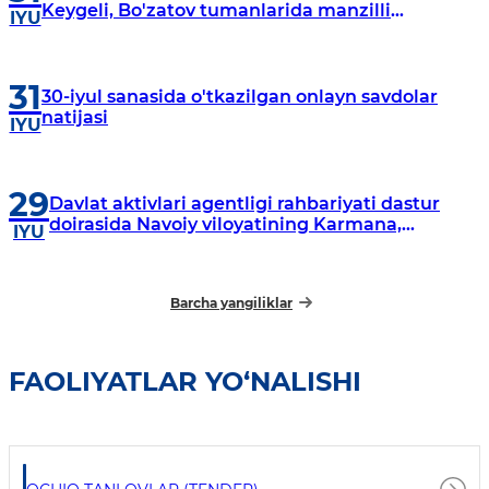
Keygeli, Bo'zatov tumanlarida manzilli
IYU
o‘rganishlar olib borildi
31
30-iyul sanasida o'tkazilgan onlayn savdolar
natijasi
IYU
29
Davlat aktivlari agentligi rahbariyati dastur
doirasida Navoiy viloyatining Karmana,
IYU
Navbahor, Xatirchi va Nurota tumanlarida
o‘rganish o‘tkazmoqda
Barcha yangiliklar
FAOLIYATLAR YO‘NALISHI