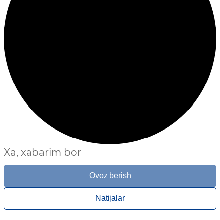
Xa, xabarim bor
Ovoz berish
Natijalar