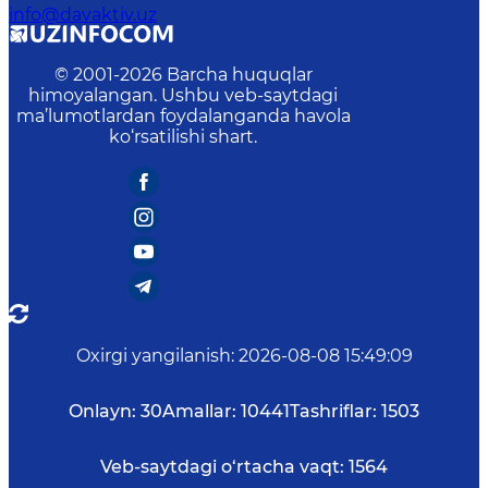
info@davaktiv.uz
© 2001-
2026
Barcha huquqlar
himoyalangan. Ushbu veb-saytdagi
ma’lumotlardan foydalanganda havola
ko‘rsatilishi shart.
Oxirgi yangilanish
:
2026-08-08 15:49:09
Onlayn:
30
Amallar:
10441
Tashriflar:
1503
Veb-saytdagi o‘rtacha vaqt:
1564