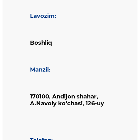
Lavozim
:
Boshliq
Manzil
:
170100, Andijon shahar,
A.Navoiy ko‘chasi, 126-uy