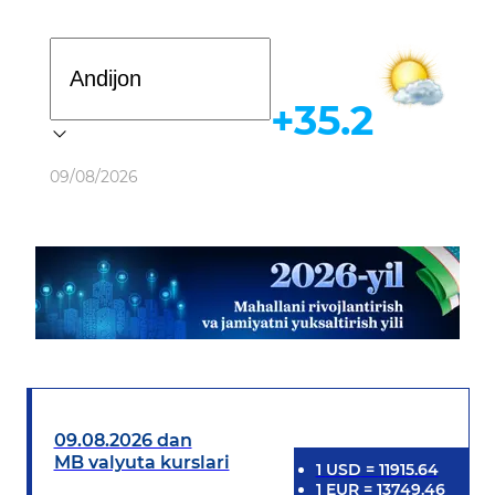
Davlat dasturi
+35.2
Ob-havo
09/08/2026
09.08.2026 dan
MB valyuta kurslari
1
USD
=
11915.64
1
EUR
=
13749.46