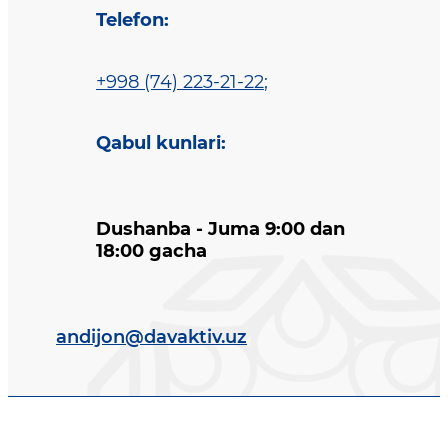
Telefon
:
+998 (74) 223-21-22
;
Qabul kunlari
:
Dushanba - Juma 9:00 dan
18:00 gacha
andijon@davaktiv.uz