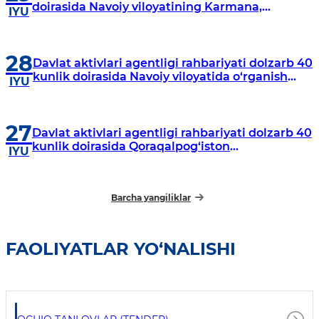
doirasida Navoiy viloyatining Karmana,
IYU
Navbahor, Xatirchi va Nurota tumanlarida
o‘rganish o‘tkazmoqda
28
Davlat aktivlari agentligi rahbariyati dolzarb 40
kunlik doirasida Navoiy viloyatida o‘rganish
IYU
o‘tkazdi
27
Davlat aktivlari agentligi rahbariyati dolzarb 40
kunlik doirasida Qoraqalpog‘iston
IYU
Respublikasida o‘rganish o‘tkazmoqda
Barcha yangiliklar
FAOLIYATLAR YO‘NALISHI