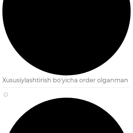
Xususiylashtirish bo'yicha order olganman