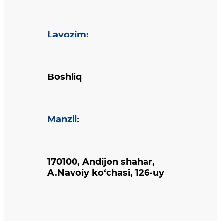
Lavozim
:
Boshliq
Manzil
:
170100, Andijon shahar,
A.Navoiy ko‘chasi, 126-uy