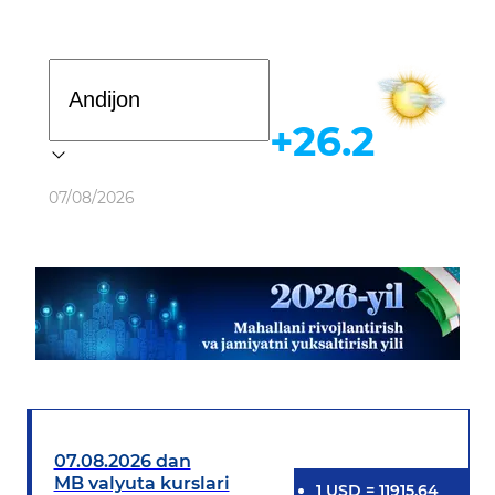
Davlat dasturi
+26.2
Ob-havo
07/08/2026
07.08.2026 dan
MB valyuta kurslari
1
USD
=
11915.64