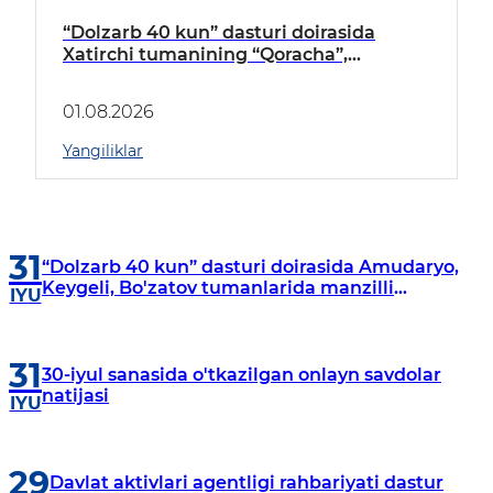
“Dolzarb 40 kun” dasturi doirasida
Xatirchi tumanining “Qoracha”,
“Nayman”, “A.Navoiy” va “Damariq”
mahallalarida manzilli o‘rganishlar olib
01.08.2026
borildi
Yangiliklar
31
“Dolzarb 40 kun” dasturi doirasida Amudaryo,
Keygeli, Bo'zatov tumanlarida manzilli
IYU
o‘rganishlar olib borildi
31
30-iyul sanasida o'tkazilgan onlayn savdolar
natijasi
IYU
29
Davlat aktivlari agentligi rahbariyati dastur