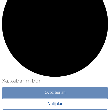
Xa, xabarim bor
Ovoz berish
Natijalar