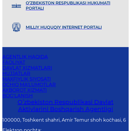
O’ZBEKISTON RESPUBLIKASI HUKUMATI
PORTALI
MILLIY HUQUQIY INTERNET PORTALI
AGENTLIK HAQIDA
FAOLIYAT
DAVLAT XIZMATLARI
HUJJATLAR
MAXFIYLIK SIYOSATI
OCHIQ MA'LUMOTLAR
AXBOROT XIZMATI
BOG‘LANISH
Oʻzbekiston Respublikasi Davlat
Aktivlarini Boshqarish Agentligi
100000, Toshkent shahri, Amir Temur shoh ko`chasi, 6
Elektron pochta
: