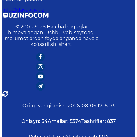
info@davaktiv.uz
© 2001-
2026
Barcha huquqlar
himoyalangan. Ushbu veb-saytdagi
ma’lumotlardan foydalanganda havola
ko‘rsatilishi shart.
Oxirgi yangilanish
:
2026-08-06 17:15:03
Onlayn:
34
Amallar:
5374
Tashriflar:
837
Veb-saytdagi o‘rtacha vaqt:
1214