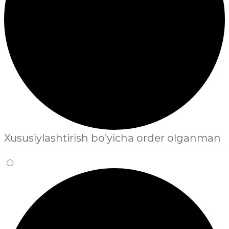
Xususiylashtirish bo'yicha order olganman