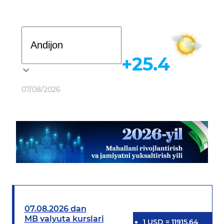
Davlat dasturi
+25.4
Ob-havo
07/08/2026
07.08.2026 dan
MB valyuta kurslari
1
USD
=
11915.64