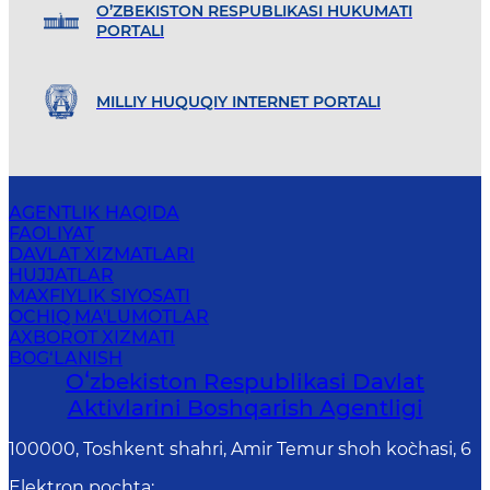
O’ZBEKISTON RESPUBLIKASI HUKUMATI
PORTALI
MILLIY HUQUQIY INTERNET PORTALI
AGENTLIK HAQIDA
FAOLIYAT
DAVLAT XIZMATLARI
HUJJATLAR
MAXFIYLIK SIYOSATI
OCHIQ MA'LUMOTLAR
AXBOROT XIZMATI
BOG‘LANISH
Oʻzbekiston Respublikasi Davlat
Aktivlarini Boshqarish Agentligi
100000, Toshkent shahri, Amir Temur shoh ko`chasi, 6
Elektron pochta
: