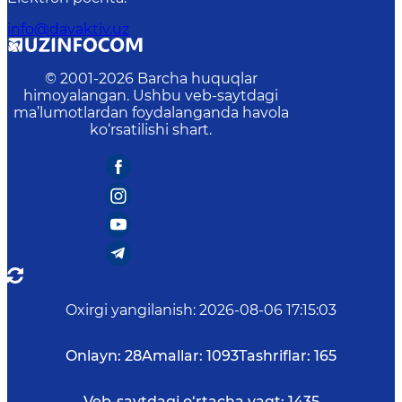
info@davaktiv.uz
© 2001-
2026
Barcha huquqlar
himoyalangan. Ushbu veb-saytdagi
ma’lumotlardan foydalanganda havola
ko‘rsatilishi shart.
Oxirgi yangilanish
:
2026-08-06 17:15:03
Onlayn:
28
Amallar:
1093
Tashriflar:
165
Veb-saytdagi o‘rtacha vaqt:
1435