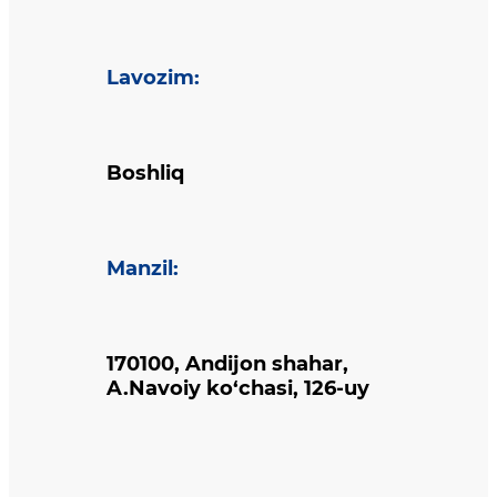
Lavozim
:
Boshliq
Manzil
:
170100, Andijon shahar,
A.Navoiy ko‘chasi, 126-uy