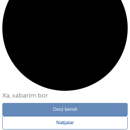
Xa, xabarim bor
Ovoz berish
Natijalar