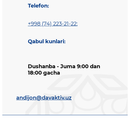
Telefon
:
+998 (74) 223-21-22
;
Qabul kunlari
:
Dushanba - Juma 9:00 dan
18:00 gacha
andijon@davaktiv.uz