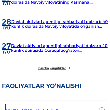
doirasida Navoiy viloyatining Karmana,
IYU
Navbahor, Xatirchi va Nurota tumanlarida
o‘rganish o‘tkazmoqda
28
Davlat aktivlari agentligi rahbariyati dolzarb 40
kunlik doirasida Navoiy viloyatida o‘rganish
IYU
o‘tkazdi
27
Davlat aktivlari agentligi rahbariyati dolzarb 40
kunlik doirasida Qoraqalpog‘iston
IYU
Respublikasida o‘rganish o‘tkazmoqda
Barcha yangiliklar
FAOLIYATLAR YO‘NALISHI