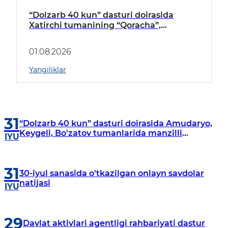
“Dolzarb 40 kun” dasturi doirasida
Xatirchi tumanining “Qoracha”,
“Nayman”, “A.Navoiy” va “Damariq”
mahallalarida manzilli o‘rganishlar olib
01.08.2026
borildi
Yangiliklar
31
“Dolzarb 40 kun” dasturi doirasida Amudaryo,
Keygeli, Bo'zatov tumanlarida manzilli
IYU
o‘rganishlar olib borildi
31
30-iyul sanasida o'tkazilgan onlayn savdolar
natijasi
IYU
29
Davlat aktivlari agentligi rahbariyati dastur