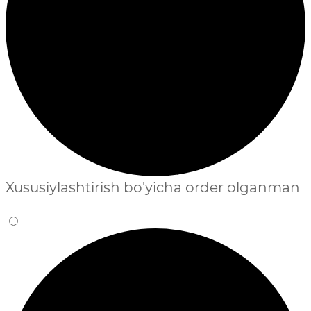
Xususiylashtirish bo'yicha order olganman