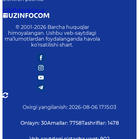
info@davaktiv.uz
© 2001-
2026
Barcha huquqlar
himoyalangan. Ushbu veb-saytdagi
ma’lumotlardan foydalanganda havola
ko‘rsatilishi shart.
Oxirgi yangilanish
:
2026-08-06 17:15:03
Onlayn:
30
Amallar:
7758
Tashriflar:
1478
Veb-saytdagi o‘rtacha vaqt:
902