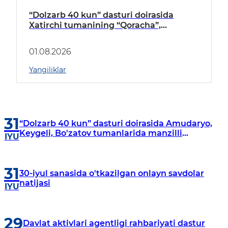
“Dolzarb 40 kun” dasturi doirasida
Xatirchi tumanining “Qoracha”,
“Nayman”, “A.Navoiy” va “Damariq”
mahallalarida manzilli o‘rganishlar olib
01.08.2026
borildi
Yangiliklar
31
“Dolzarb 40 kun” dasturi doirasida Amudaryo,
Keygeli, Bo'zatov tumanlarida manzilli
IYU
o‘rganishlar olib borildi
31
30-iyul sanasida o'tkazilgan onlayn savdolar
natijasi
IYU
29
Davlat aktivlari agentligi rahbariyati dastur