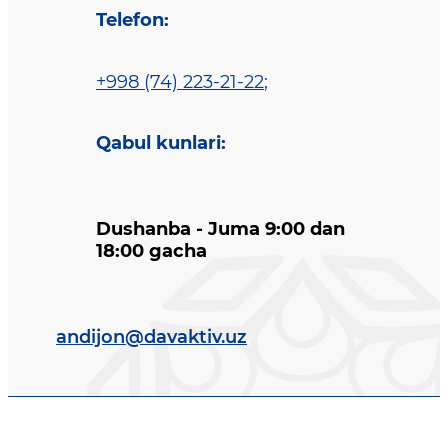
Telefon
:
+998 (74) 223-21-22
;
Qabul kunlari
:
Dushanba - Juma 9:00 dan
18:00 gacha
andijon@davaktiv.uz