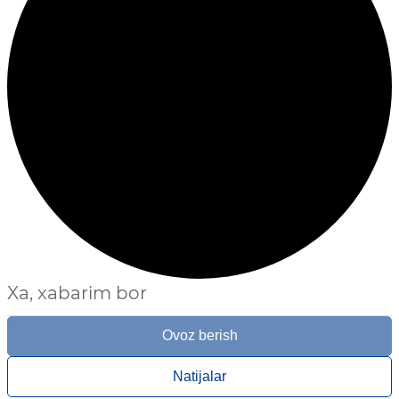
Xa, xabarim bor
Ovoz berish
Natijalar