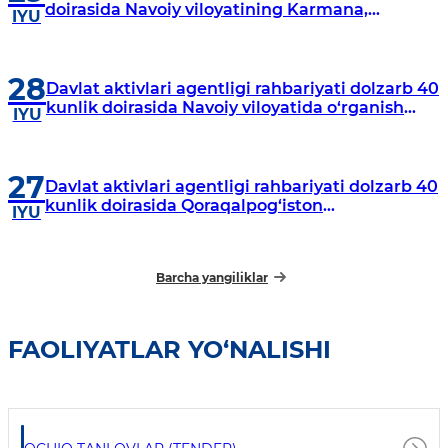
doirasida Navoiy viloyatining Karmana,
IYU
Navbahor, Xatirchi va Nurota tumanlarida
o‘rganish o‘tkazmoqda
28
Davlat aktivlari agentligi rahbariyati dolzarb 40
kunlik doirasida Navoiy viloyatida o‘rganish
IYU
o‘tkazdi
27
Davlat aktivlari agentligi rahbariyati dolzarb 40
kunlik doirasida Qoraqalpog‘iston
IYU
Respublikasida o‘rganish o‘tkazmoqda
Barcha yangiliklar
FAOLIYATLAR YO‘NALISHI