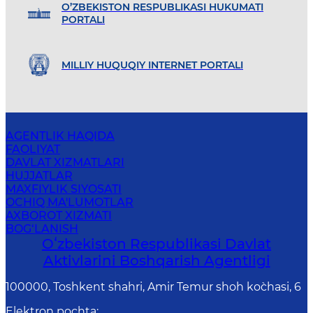
O’ZBEKISTON RESPUBLIKASI HUKUMATI
PORTALI
MILLIY HUQUQIY INTERNET PORTALI
AGENTLIK HAQIDA
FAOLIYAT
DAVLAT XIZMATLARI
HUJJATLAR
MAXFIYLIK SIYOSATI
OCHIQ MA'LUMOTLAR
AXBOROT XIZMATI
BOG‘LANISH
Oʻzbekiston Respublikasi Davlat
Aktivlarini Boshqarish Agentligi
100000, Toshkent shahri, Amir Temur shoh ko`chasi, 6
Elektron pochta
: