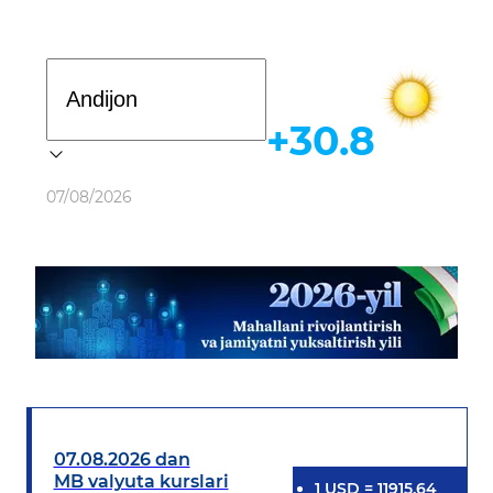
Davlat dasturi
+30.8
Ob-havo
07/08/2026
07.08.2026 dan
MB valyuta kurslari
1
USD
=
11915.64