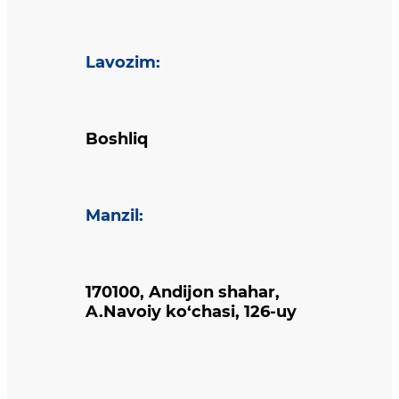
Lavozim
:
Boshliq
Manzil
:
170100, Andijon shahar,
A.Navoiy ko‘chasi, 126-uy