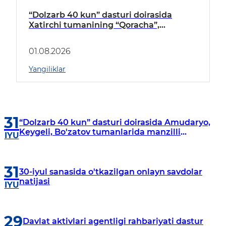
“Dolzarb 40 kun” dasturi doirasida
Xatirchi tumanining “Qoracha”,
“Nayman”, “A.Navoiy” va “Damariq”
mahallalarida manzilli o‘rganishlar olib
01.08.2026
borildi
Yangiliklar
31
“Dolzarb 40 kun” dasturi doirasida Amudaryo,
Keygeli, Bo'zatov tumanlarida manzilli
IYU
o‘rganishlar olib borildi
31
30-iyul sanasida o'tkazilgan onlayn savdolar
natijasi
IYU
29
Davlat aktivlari agentligi rahbariyati dastur