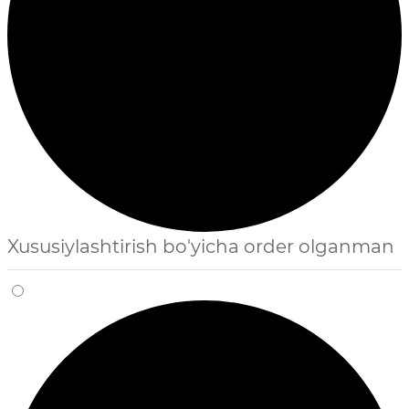
Xususiylashtirish bo'yicha order olganman