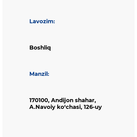
Lavozim
:
Boshliq
Manzil
:
170100, Andijon shahar,
A.Navoiy ko‘chasi, 126-uy