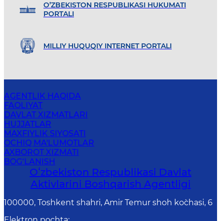
O’ZBEKISTON RESPUBLIKASI HUKUMATI
PORTALI
MILLIY HUQUQIY INTERNET PORTALI
AGENTLIK HAQIDA
FAOLIYAT
DAVLAT XIZMATLARI
HUJJATLAR
MAXFIYLIK SIYOSATI
OCHIQ MA'LUMOTLAR
AXBOROT XIZMATI
BOG‘LANISH
Oʻzbekiston Respublikasi Davlat
Aktivlarini Boshqarish Agentligi
100000, Toshkent shahri, Amir Temur shoh ko`chasi, 6
Elektron pochta
: