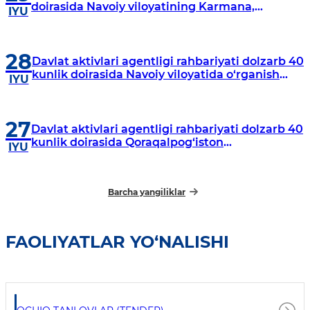
doirasida Navoiy viloyatining Karmana,
IYU
Navbahor, Xatirchi va Nurota tumanlarida
o‘rganish o‘tkazmoqda
28
Davlat aktivlari agentligi rahbariyati dolzarb 40
kunlik doirasida Navoiy viloyatida o‘rganish
IYU
o‘tkazdi
27
Davlat aktivlari agentligi rahbariyati dolzarb 40
kunlik doirasida Qoraqalpog‘iston
IYU
Respublikasida o‘rganish o‘tkazmoqda
Barcha yangiliklar
FAOLIYATLAR YO‘NALISHI