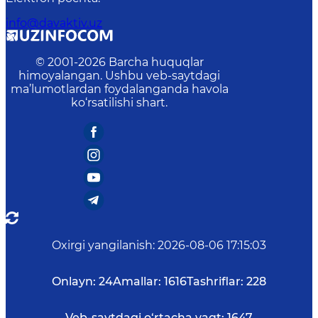
info@davaktiv.uz
© 2001-
2026
Barcha huquqlar
himoyalangan. Ushbu veb-saytdagi
ma’lumotlardan foydalanganda havola
ko‘rsatilishi shart.
Oxirgi yangilanish
:
2026-08-06 17:15:03
Onlayn:
24
Amallar:
1616
Tashriflar:
228
Veb-saytdagi o‘rtacha vaqt:
1647