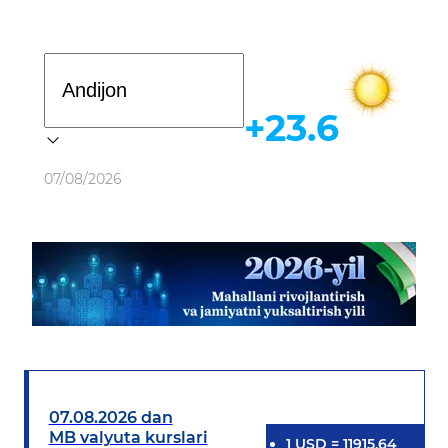
Davlat dasturi
+23.6
Ob-havo
07/08/2026
07.08.2026 dan
MB valyuta kurslari
1
USD
=
11915.64