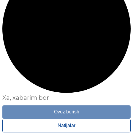
Xa, xabarim bor
Ovoz berish
Natijalar