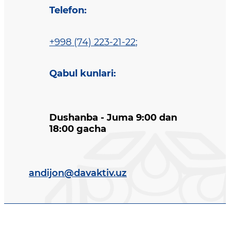
Telefon
:
+998 (74) 223-21-22
;
Qabul kunlari
:
Dushanba - Juma 9:00 dan
18:00 gacha
andijon@davaktiv.uz