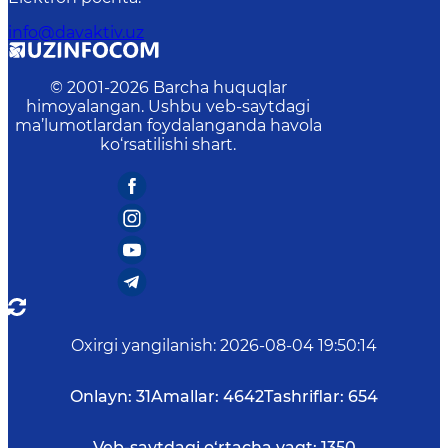
info@davaktiv.uz
© 2001-
2026
Barcha huquqlar
himoyalangan. Ushbu veb-saytdagi
ma’lumotlardan foydalanganda havola
ko‘rsatilishi shart.
Oxirgi yangilanish
:
2026-08-04 19:50:14
Onlayn:
31
Amallar:
4642
Tashriflar:
654
Veb-saytdagi o‘rtacha vaqt:
1350