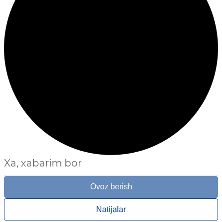
Xa, xabarim bor
Ovoz berish
Natijalar