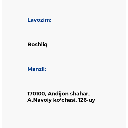
Lavozim
:
Boshliq
Manzil
:
170100, Andijon shahar,
A.Navoiy ko‘chasi, 126-uy