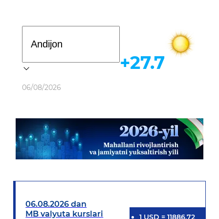
Davlat dasturi
+27.7
Ob-havo
06/08/2026
06.08.2026 dan
MB valyuta kurslari
1
USD
=
11886.72