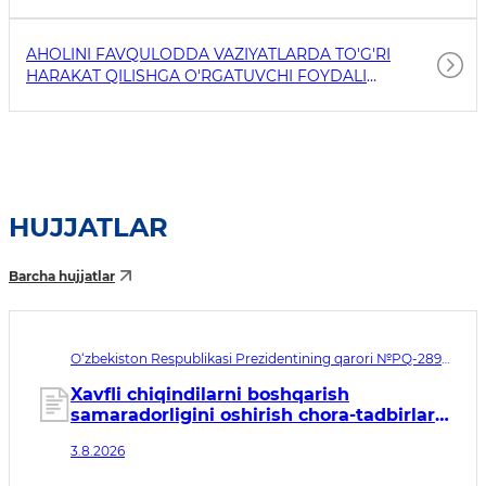
AHOLINI FAVQULODDA VAZIYATLARDA TO'G'RI
HARAKAT QILISHGA O'RGATUVCHI FOYDALI
HAVOLALAR
HUJJATLAR
Barcha hujjatlar
O‘zbekiston Respublikasi Prezidentining qarori №PQ-289.
Qabul qilingan sana 03.08.2026. Kuchga kirish sanasi
04.08.2026
Xavfli chiqindilarni boshqarish
samaradorligini oshirish chora-tadbirlari
to‘g‘risida
3.8.2026