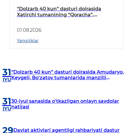
“Dolzarb 40 kun” dasturi doirasida
Xatirchi tumanining “Qoracha”,
“Nayman”, “A.Navoiy” va “Damariq”
mahallalarida manzilli o‘rganishlar olib
01.08.2026
borildi
Yangiliklar
31
“Dolzarb 40 kun” dasturi doirasida Amudaryo,
Keygeli, Bo'zatov tumanlarida manzilli
IYU
o‘rganishlar olib borildi
31
30-iyul sanasida o'tkazilgan onlayn savdolar
natijasi
IYU
29
Davlat aktivlari agentligi rahbariyati dastur