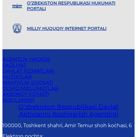
O’ZBEKISTON RESPUBLIKASI HUKUMATI
PORTALI
MILLIY HUQUQIY INTERNET PORTALI
AGENTLIK HAQIDA
FAOLIYAT
DAVLAT XIZMATLARI
HUJJATLAR
MAXFIYLIK SIYOSATI
OCHIQ MA'LUMOTLAR
AXBOROT XIZMATI
BOG‘LANISH
Oʻzbekiston Respublikasi Davlat
Aktivlarini Boshqarish Agentligi
100000, Toshkent shahri, Amir Temur shoh ko`chasi, 6
Elektron pochta
: