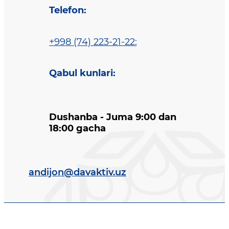
Telefon
:
+998 (74) 223-21-22
;
Qabul kunlari
:
Dushanba - Juma 9:00 dan
18:00 gacha
andijon@davaktiv.uz