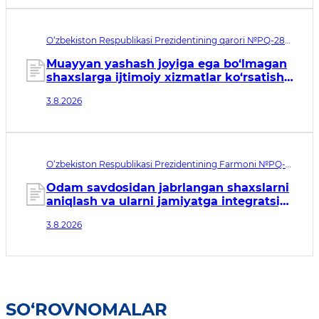
O‘zbekiston Respublikasi Prezidentining qarori №PQ-288.
Qabul qilingan sana 03.08.2026. Kuchga kirish sanasi
04.08.2026
Muayyan yashash joyiga ega bo‘lmagan
shaxslarga ijtimoiy xizmatlar ko‘rsatish
tizimini takomillashtirish to‘g‘risida
3.8.2026
O‘zbekiston Respublikasi Prezidentining Farmoni №PQ-
146. Qabul qilingan sana 03.08.2026. Kuchga kirish sanasi
04.08.2026
Odam savdosidan jabrlangan shaxslarni
aniqlash va ularni jamiyatga integratsiya
qilish tizimini tubdan
3.8.2026
takomillashtirishga qaratilgan
qo‘shimcha chora-tadbirlar to‘g‘risida
SO‘ROVNOMALAR