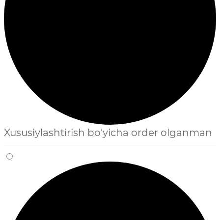
Xususiylashtirish bo'yicha order olganman