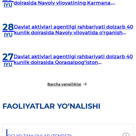
doirasida Navoiy viloyatining Karmana,
IYU
Navbahor, Xatirchi va Nurota tumanlarida
o‘rganish o‘tkazmoqda
28
Davlat aktivlari agentligi rahbariyati dolzarb 40
kunlik doirasida Navoiy viloyatida o‘rganish
IYU
o‘tkazdi
27
Davlat aktivlari agentligi rahbariyati dolzarb 40
kunlik doirasida Qoraqalpog‘iston
IYU
Respublikasida o‘rganish o‘tkazmoqda
Barcha yangiliklar
FAOLIYATLAR YO‘NALISHI