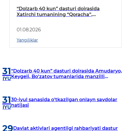
“Dolzarb 40 kun” dasturi doirasida
Xatirchi tumanining “Qoracha”,
“Nayman”, “A.Navoiy” va “Damariq”
mahallalarida manzilli o‘rganishlar olib
01.08.2026
borildi
Yangiliklar
31
“Dolzarb 40 kun” dasturi doirasida Amudaryo,
Keygeli, Bo'zatov tumanlarida manzilli
IYU
o‘rganishlar olib borildi
31
30-iyul sanasida o'tkazilgan onlayn savdolar
natijasi
IYU
29
Davlat aktivlari agentligi rahbariyati dastur