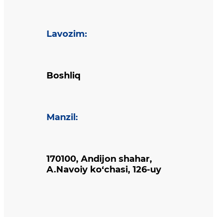
Lavozim
:
Boshliq
Manzil
:
170100, Andijon shahar,
A.Navoiy ko‘chasi, 126-uy