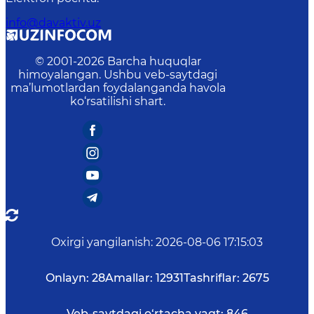
info@davaktiv.uz
© 2001-
2026
Barcha huquqlar
himoyalangan. Ushbu veb-saytdagi
ma’lumotlardan foydalanganda havola
ko‘rsatilishi shart.
Oxirgi yangilanish
:
2026-08-06 17:15:03
Onlayn:
28
Amallar:
12931
Tashriflar:
2675
Veb-saytdagi o‘rtacha vaqt:
846