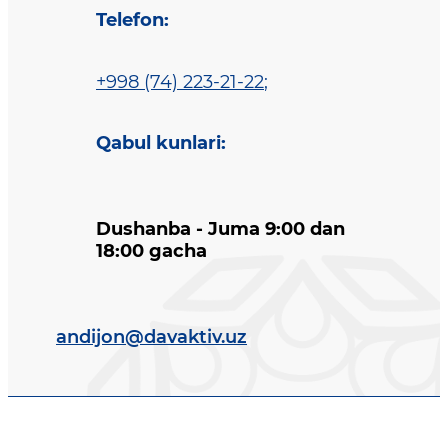
Telefon
:
+998 (74) 223-21-22
;
Qabul kunlari
:
Dushanba - Juma 9:00 dan
18:00 gacha
andijon@davaktiv.uz