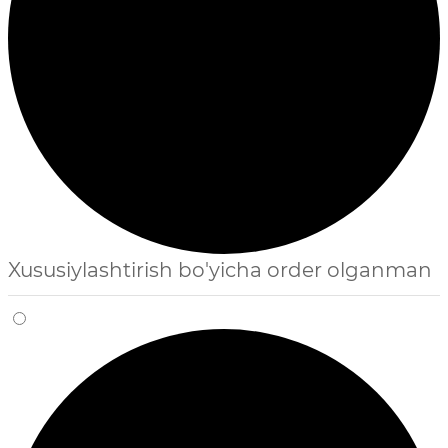
Xususiylashtirish bo'yicha order olganman