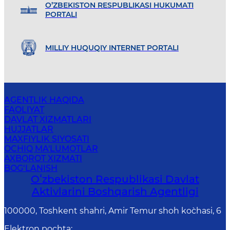
O’ZBEKISTON RESPUBLIKASI HUKUMATI
PORTALI
MILLIY HUQUQIY INTERNET PORTALI
AGENTLIK HAQIDA
FAOLIYAT
DAVLAT XIZMATLARI
HUJJATLAR
MAXFIYLIK SIYOSATI
OCHIQ MA'LUMOTLAR
AXBOROT XIZMATI
BOG‘LANISH
Oʻzbekiston Respublikasi Davlat
Aktivlarini Boshqarish Agentligi
100000, Toshkent shahri, Amir Temur shoh ko`chasi, 6
Elektron pochta
: