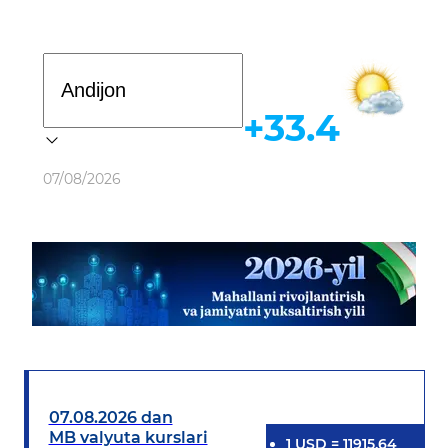
Davlat dasturi
+33.4
Ob-havo
07/08/2026
07.08.2026 dan
MB valyuta kurslari
1
USD
=
11915.64