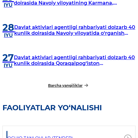
doirasida Navoiy viloyatining Karmana,
IYU
Navbahor, Xatirchi va Nurota tumanlarida
o‘rganish o‘tkazmoqda
28
Davlat aktivlari agentligi rahbariyati dolzarb 40
kunlik doirasida Navoiy viloyatida o‘rganish
IYU
o‘tkazdi
27
Davlat aktivlari agentligi rahbariyati dolzarb 40
kunlik doirasida Qoraqalpog‘iston
IYU
Respublikasida o‘rganish o‘tkazmoqda
Barcha yangiliklar
FAOLIYATLAR YO‘NALISHI