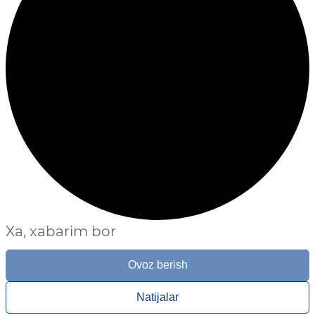
Xa, xabarim bor
Ovoz berish
Natijalar