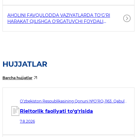
AHOLINI FAVQULODDA VAZIYATLARDA TO'G'RI
HARAKAT QILISHGA O'RGATUVCHI FOYDALI
HAVOLALAR
HUJJATLAR
Barcha hujjatlar
O‘zbekiston Respublikasining Qonuni №O‘RQ-1163. Qabul
qilingan sana 07.08.2026. Kuchga kirish sanasi 08.11.2026
Rieltorlik faoliyati to‘g‘risida
7.8.2026