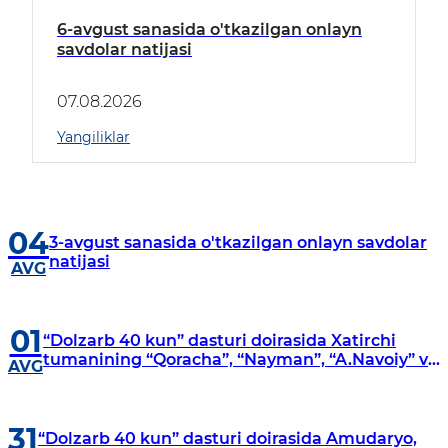
6-avgust sanasida o'tkazilgan onlayn
savdolar natijasi
07.08.2026
Yangiliklar
04
3-avgust sanasida o'tkazilgan onlayn savdolar
natijasi
AVG
01
“Dolzarb 40 kun” dasturi doirasida Xatirchi
tumanining “Qoracha”, “Nayman”, “A.Navoiy” va
AVG
“Damariq” mahallalarida manzilli o‘rganishlar
olib borildi
31
“Dolzarb 40 kun” dasturi doirasida Amudaryo,