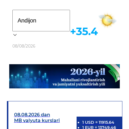
Davlat dasturi
+35.4
Ob-havo
08/08/2026
08.08.2026 dan
MB valyuta kurslari
1
USD
=
11915.64
1
EUR
=
13749.46