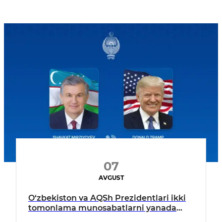
07
AVGUST
O‘zbekiston va AQSh Prezidentlari ikki
tomonlama munosabatlarni yanada
mustahkamlash istiqbollarini