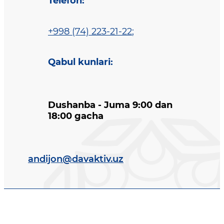
Telefon
:
+998 (74) 223-21-22
;
Qabul kunlari
:
Dushanba - Juma 9:00 dan
18:00 gacha
andijon@davaktiv.uz