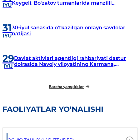
Keygeli, Bo'zatov tumanlarida manzilli
IYU
o‘rganishlar olib borildi
31
30-iyul sanasida o'tkazilgan onlayn savdolar
natijasi
IYU
29
Davlat aktivlari agentligi rahbariyati dastur
doirasida Navoiy viloyatining Karmana,
IYU
Navbahor, Xatirchi va Nurota tumanlarida
o‘rganish o‘tkazmoqda
Barcha yangiliklar
FAOLIYATLAR YO‘NALISHI