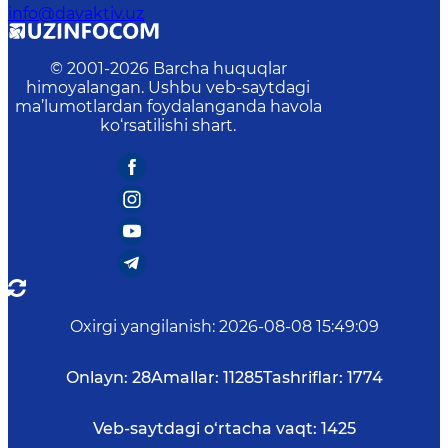
info@davaktiv.uz
© 2001-
2026
Barcha huquqlar
himoyalangan. Ushbu veb-saytdagi
ma’lumotlardan foydalanganda havola
ko‘rsatilishi shart.
Oxirgi yangilanish
:
2026-08-08 15:49:09
Onlayn:
28
Amallar:
11285
Tashriflar:
1774
Veb-saytdagi o‘rtacha vaqt:
1425