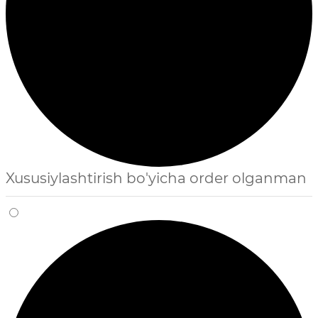
Xususiylashtirish bo'yicha order olganman