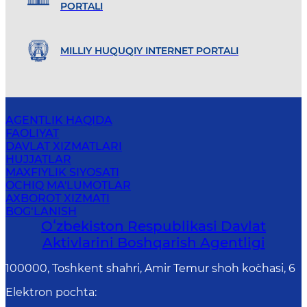
PORTALI
MILLIY HUQUQIY INTERNET PORTALI
AGENTLIK HAQIDA
FAOLIYAT
DAVLAT XIZMATLARI
HUJJATLAR
MAXFIYLIK SIYOSATI
OCHIQ MA'LUMOTLAR
AXBOROT XIZMATI
BOG‘LANISH
Oʻzbekiston Respublikasi Davlat
Aktivlarini Boshqarish Agentligi
100000, Toshkent shahri, Amir Temur shoh ko`chasi, 6
Elektron pochta
: