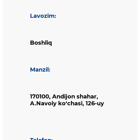
Lavozim
:
Boshliq
Manzil
:
170100, Andijon shahar,
A.Navoiy ko‘chasi, 126-uy