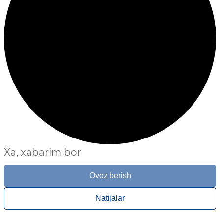
Xa, xabarim bor
Ovoz berish
Natijalar