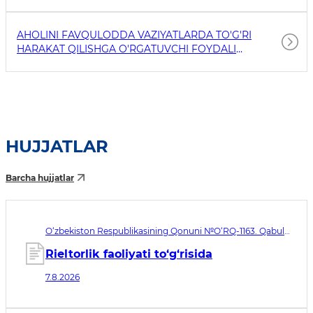
AHOLINI FAVQULODDA VAZIYATLARDA TO'G'RI
HARAKAT QILISHGA O'RGATUVCHI FOYDALI
HAVOLALAR
HUJJATLAR
Barcha hujjatlar
O‘zbekiston Respublikasining Qonuni №O‘RQ-1163. Qabul
qilingan sana 07.08.2026. Kuchga kirish sanasi 08.11.2026
Rieltorlik faoliyati to‘g‘risida
7.8.2026