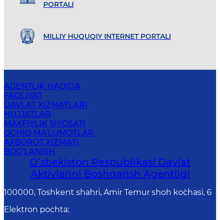
PORTALI
MILLIY HUQUQIY INTERNET PORTALI
AGENTLIK HAQIDA
FAOLIYAT
DAVLAT XIZMATLARI
HUJJATLAR
MAXFIYLIK SIYOSATI
OCHIQ MA'LUMOTLAR
AXBOROT XIZMATI
BOG‘LANISH
Oʻzbekiston Respublikasi Davlat
Aktivlarini Boshqarish Agentligi
100000, Toshkent shahri, Amir Temur shoh ko`chasi, 6
Elektron pochta
: