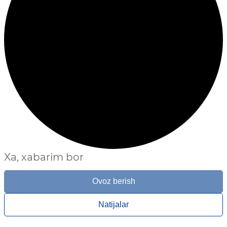
Xa, xabarim bor
Ovoz berish
Natijalar