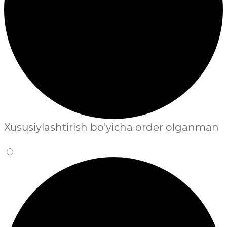
Xususiylashtirish bo'yicha order olganman