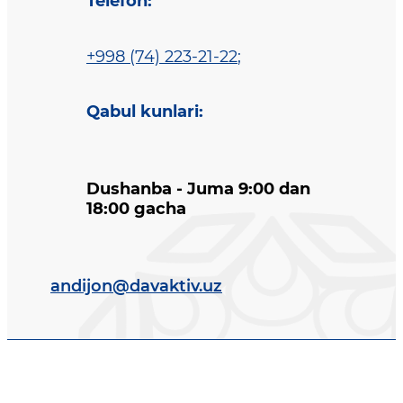
Telefon
:
+998 (74) 223-21-22
;
Qabul kunlari
:
Dushanba - Juma 9:00 dan
18:00 gacha
andijon@davaktiv.uz