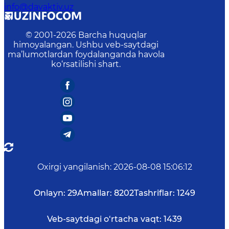
info@davaktiv.uz
© 2001-
2026
Barcha huquqlar
himoyalangan. Ushbu veb-saytdagi
ma’lumotlardan foydalanganda havola
ko‘rsatilishi shart.
Oxirgi yangilanish
:
2026-08-08 15:06:12
Onlayn:
29
Amallar:
8202
Tashriflar:
1249
Veb-saytdagi o‘rtacha vaqt:
1439