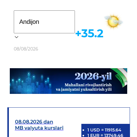
Davlat dasturi
+35.2
Ob-havo
08/08/2026
08.08.2026 dan
MB valyuta kurslari
1
USD
=
11915.64
1
EUR
=
13749.46