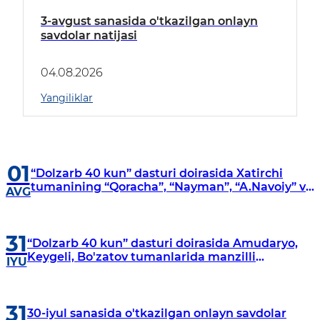
3-avgust sanasida o'tkazilgan onlayn
savdolar natijasi
04.08.2026
Yangiliklar
01
“Dolzarb 40 kun” dasturi doirasida Xatirchi
tumanining “Qoracha”, “Nayman”, “A.Navoiy” va
AVG
“Damariq” mahallalarida manzilli o‘rganishlar
olib borildi
31
“Dolzarb 40 kun” dasturi doirasida Amudaryo,
Keygeli, Bo'zatov tumanlarida manzilli
IYU
o‘rganishlar olib borildi
31
30-iyul sanasida o'tkazilgan onlayn savdolar