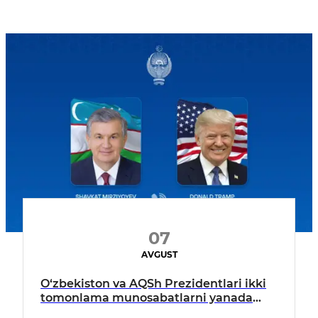
07
AVGUST
O‘zbekiston va AQSh Prezidentlari ikki
tomonlama munosabatlarni yanada
mustahkamlash istiqbollarini