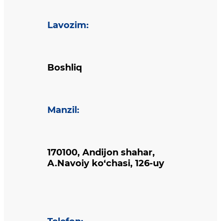
Lavozim
:
Boshliq
Manzil
:
170100, Andijon shahar,
A.Navoiy ko‘chasi, 126-uy