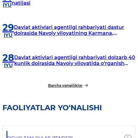
natijasi
IYU
29
Davlat aktivlari agentligi rahbariyati dastur
doirasida Navoiy viloyatining Karmana,
IYU
Navbahor, Xatirchi va Nurota tumanlarida
o‘rganish o‘tkazmoqda
28
Davlat aktivlari agentligi rahbariyati dolzarb 40
kunlik doirasida Navoiy viloyatida o‘rganish
IYU
o‘tkazdi
Barcha yangiliklar
FAOLIYATLAR YO‘NALISHI