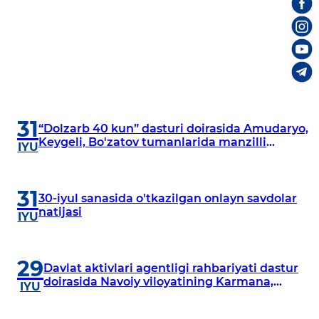
31
“Dolzarb 40 kun” dasturi doirasida Amudaryo,
Keygeli, Bo'zatov tumanlarida manzilli
IYU
o‘rganishlar olib borildi
31
30-iyul sanasida o'tkazilgan onlayn savdolar
natijasi
IYU
29
Davlat aktivlari agentligi rahbariyati dastur
doirasida Navoiy viloyatining Karmana,
IYU
Navbahor, Xatirchi va Nurota tumanlarida
o‘rganish o‘tkazmoqda