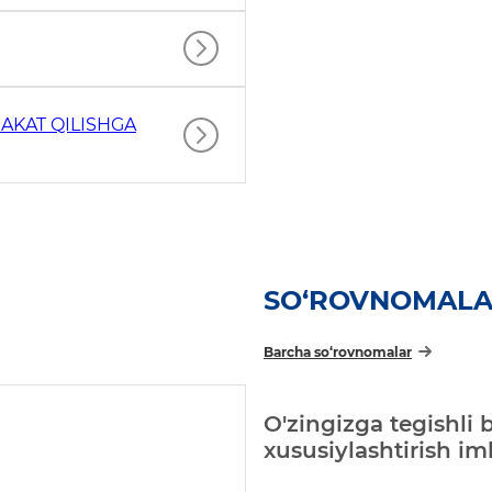
AKAT QILISHGA
SO‘ROVNOMAL
Barcha so‘rovnomalar
O'zingizga tegishli 
xususiylashtirish i