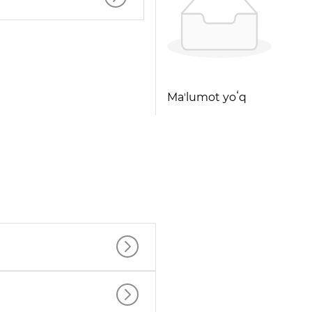
Maʼlumot yoʻq