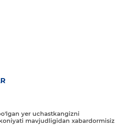
AR
bo'lgan yer uchastkangizni
mkoniyati mavjudligidan xabardormisiz