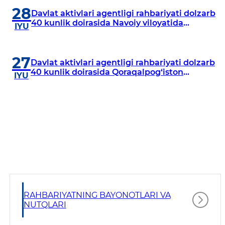
28
Davlat aktivlari agentligi rahbariyati dolzarb
40 kunlik doirasida Navoiy viloyatida
IYU
o‘rganish o‘tkazdi
27
Davlat aktivlari agentligi rahbariyati dolzarb
40 kunlik doirasida Qoraqalpog‘iston
IYU
Respublikasida o‘rganish o‘tkazmoqda
RAHBARIYATNING BAYONOTLARI VA
NUTQLARI