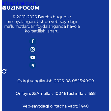
info@davaktiv.uz
© 2001-
2026
Barcha huquqlar
himoyalangan. Ushbu veb-saytdagi
ma’lumotlardan foydalanganda havola
ko‘rsatilishi shart.
Oxirgi yangilanish
:
2026-08-08 15:49:09
Onlayn:
25
Amallar:
10048
Tashriflar:
1558
Veb-saytdagi o‘rtacha vaqt:
1440