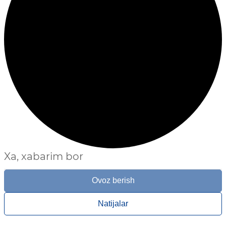
Xa, xabarim bor
Ovoz berish
Natijalar