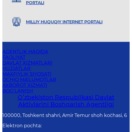
PORTALI
MILLIY HUQUQIY INTERNET PORTALI
AGENTLIK HAQIDA
FAOLIYAT
DAVLAT XIZMATLARI
HUJJATLAR
MAXFIYLIK SIYOSATI
OCHIQ MA'LUMOTLAR
AXBOROT XIZMATI
BOG‘LANISH
Oʻzbekiston Respublikasi Davlat
Aktivlarini Boshqarish Agentligi
100000, Toshkent shahri, Amir Temur shoh ko`chasi, 6
Elektron pochta
: