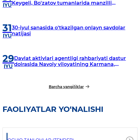
Keygeli, Bo'zatov tumanlarida manzilli
IYU
o‘rganishlar olib borildi
31
30-iyul sanasida o'tkazilgan onlayn savdolar
natijasi
IYU
29
Davlat aktivlari agentligi rahbariyati dastur
doirasida Navoiy viloyatining Karmana,
IYU
Navbahor, Xatirchi va Nurota tumanlarida
o‘rganish o‘tkazmoqda
Barcha yangiliklar
FAOLIYATLAR YO‘NALISHI