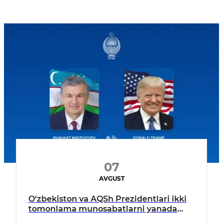
07
AVGUST
O‘zbekiston va AQSh Prezidentlari ikki
tomonlama munosabatlarni yanada
mustahkamlash istiqbollarini