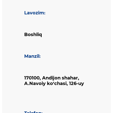
Lavozim
:
Boshliq
Manzil
:
170100, Andijon shahar,
A.Navoiy ko‘chasi, 126-uy