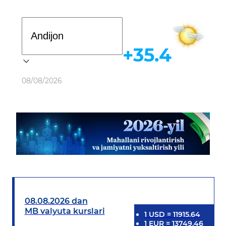
Davlat dasturi
+35.4
Ob-havo
08/08/2026
08.08.2026 dan
MB valyuta kurslari
1
USD
=
11915.64
1
EUR
=
13749.46