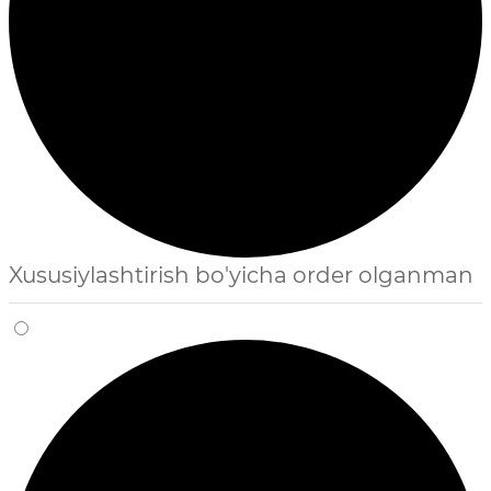
Xususiylashtirish bo'yicha order olganman