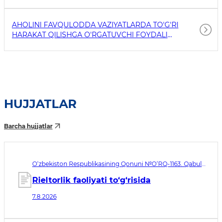
AHOLINI FAVQULODDA VAZIYATLARDA TO'G'RI
HARAKAT QILISHGA O'RGATUVCHI FOYDALI
HAVOLALAR
HUJJATLAR
Barcha hujjatlar
O‘zbekiston Respublikasining Qonuni №O‘RQ-1163. Qabul
qilingan sana 07.08.2026. Kuchga kirish sanasi 08.11.2026
Rieltorlik faoliyati to‘g‘risida
7.8.2026