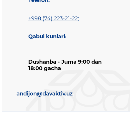
Telefon
:
+998 (74) 223-21-22
;
Qabul kunlari
:
Dushanba - Juma 9:00 dan
18:00 gacha
andijon@davaktiv.uz