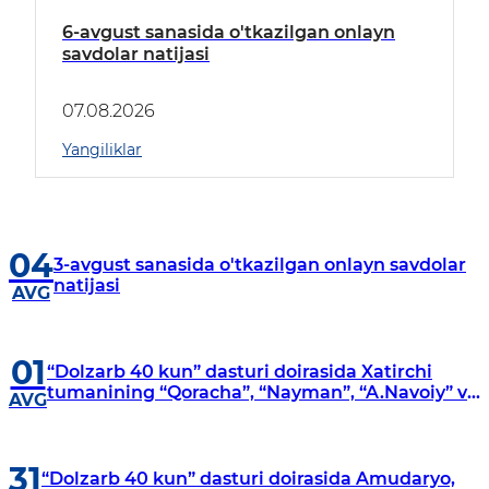
6-avgust sanasida o'tkazilgan onlayn
savdolar natijasi
07.08.2026
Yangiliklar
04
3-avgust sanasida o'tkazilgan onlayn savdolar
natijasi
AVG
01
“Dolzarb 40 kun” dasturi doirasida Xatirchi
tumanining “Qoracha”, “Nayman”, “A.Navoiy” va
AVG
“Damariq” mahallalarida manzilli o‘rganishlar
olib borildi
31
“Dolzarb 40 kun” dasturi doirasida Amudaryo,