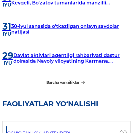
Keygeli, Bo'zatov tumanlarida manzilli
IYU
o‘rganishlar olib borildi
31
30-iyul sanasida o'tkazilgan onlayn savdolar
natijasi
IYU
29
Davlat aktivlari agentligi rahbariyati dastur
doirasida Navoiy viloyatining Karmana,
IYU
Navbahor, Xatirchi va Nurota tumanlarida
o‘rganish o‘tkazmoqda
Barcha yangiliklar
FAOLIYATLAR YO‘NALISHI