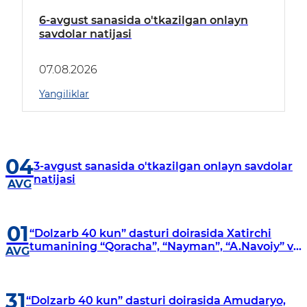
6-avgust sanasida o'tkazilgan onlayn
savdolar natijasi
07.08.2026
Yangiliklar
04
3-avgust sanasida o'tkazilgan onlayn savdolar
natijasi
AVG
01
“Dolzarb 40 kun” dasturi doirasida Xatirchi
tumanining “Qoracha”, “Nayman”, “A.Navoiy” va
AVG
“Damariq” mahallalarida manzilli o‘rganishlar
olib borildi
31
“Dolzarb 40 kun” dasturi doirasida Amudaryo,