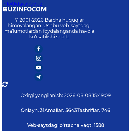
info@davaktiv.uz
© 2001-
2026
Barcha huquqlar
himoyalangan. Ushbu veb-saytdagi
ma’lumotlardan foydalanganda havola
ko‘rsatilishi shart.
Oxirgi yangilanish
:
2026-08-08 15:49:09
Onlayn:
31
Amallar:
5643
Tashriflar:
746
Veb-saytdagi o‘rtacha vaqt:
1588