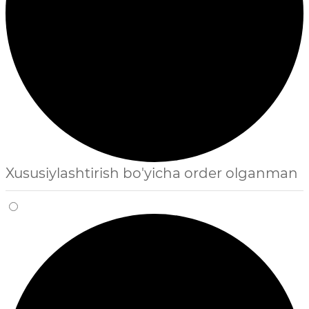
Xususiylashtirish bo'yicha order olganman