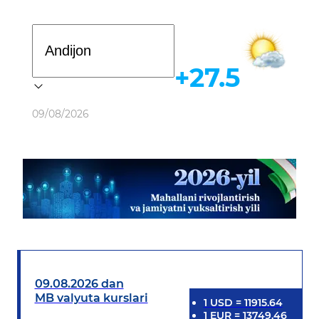
Davlat dasturi
+27.5
Ob-havo
09/08/2026
09.08.2026 dan
MB valyuta kurslari
1
USD
=
11915.64
1
EUR
=
13749.46