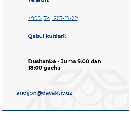
Telefon
:
+998 (74) 223-21-22
;
Qabul kunlari
:
Dushanba - Juma 9:00 dan
18:00 gacha
andijon@davaktiv.uz