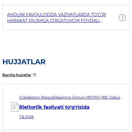
AHOLINI FAVQULODDA VAZIYATLARDA TO'G'RI
HARAKAT QILISHGA O'RGATUVCHI FOYDALI
HAVOLALAR
HUJJATLAR
Barcha hujjatlar
O‘zbekiston Respublikasining Qonuni №O‘RQ-1163. Qabul
qilingan sana 07.08.2026. Kuchga kirish sanasi 08.11.2026
Rieltorlik faoliyati to‘g‘risida
7.8.2026