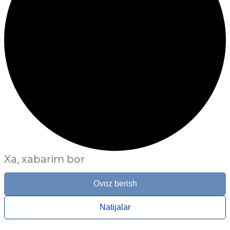
Xa, xabarim bor
Ovoz berish
Natijalar