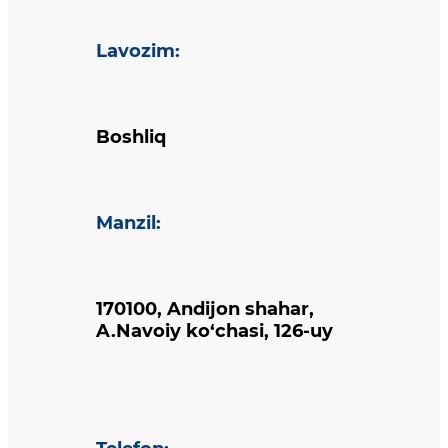
Lavozim
:
Boshliq
Manzil
:
170100, Andijon shahar,
A.Navoiy ko‘chasi, 126-uy