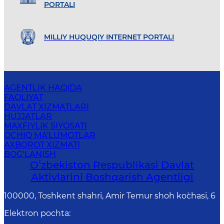
PORTALI
MILLIY HUQUQIY INTERNET PORTALI
AGENTLIK HAQIDA
FAOLIYAT
DAVLAT XIZMATLARI
HUJJATLAR
MAXFIYLIK SIYOSATI
OCHIQ MA'LUMOTLAR
AXBOROT XIZMATI
BOG‘LANISH
Oʻzbekiston Respublikasi Davlat
Aktivlarini Boshqarish Agentligi
100000, Toshkent shahri, Amir Temur shoh ko`chasi, 6
Elektron pochta
: