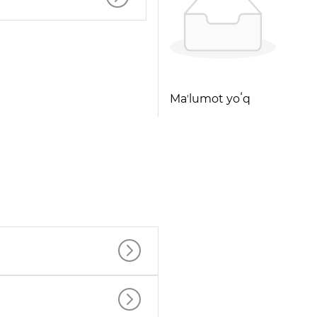
Maʼlumot yoʻq