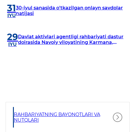
31
30-iyul sanasida o'tkazilgan onlayn savdolar
natijasi
IYU
29
Davlat aktivlari agentligi rahbariyati dastur
doirasida Navoiy viloyatining Karmana,
IYU
Navbahor, Xatirchi va Nurota tumanlarida
o‘rganish o‘tkazmoqda
RAHBARIYATNING BAYONOTLARI VA
NUTQLARI