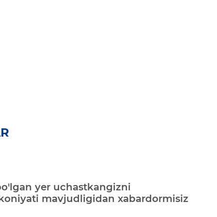
AR
bo'lgan yer uchastkangizni
mkoniyati mavjudligidan xabardormisiz