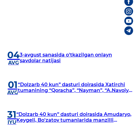
04
3-avgust sanasida o'tkazilgan onlayn
savdolar natijasi
AVG
01
“Dolzarb 40 kun” dasturi doirasida Xatirchi
tumanining “Qoracha”, “Nayman”, “A.Navoiy”
AVG
va “Damariq” mahallalarida manzilli
o‘rganishlar olib borildi
31
“Dolzarb 40 kun” dasturi doirasida Amudaryo,
Keygeli, Bo'zatov tumanlarida manzilli
IYU
o‘rganishlar olib borildi