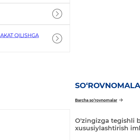
AKAT QILISHGA
SO‘ROVNOMAL
Barcha so‘rovnomalar
O'zingizga tegishli 
xususiylashtirish i