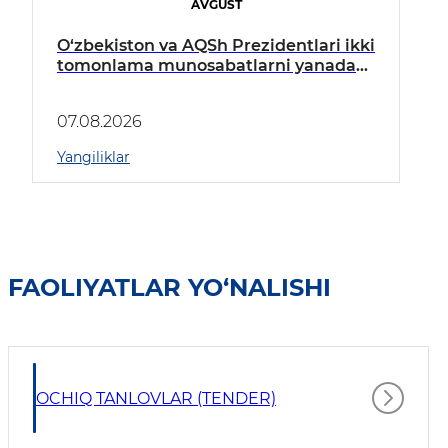
AVGUST
O‘zbekiston va AQSh Prezidentlari ikki
tomonlama munosabatlarni yanada
mustahkamlash istiqbollarini
muhokama qildilar
07.08.2026
Yangiliklar
FAOLIYATLAR YO‘NALISHI
OCHIQ TANLOVLAR (TENDER)