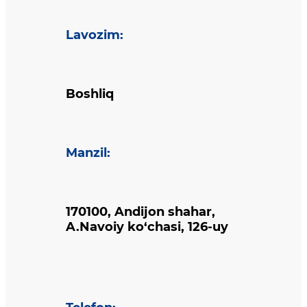
Lavozim
:
Boshliq
Manzil
:
170100, Andijon shahar,
A.Navoiy ko‘chasi, 126-uy