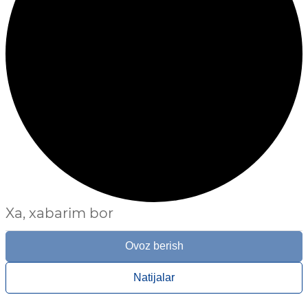
Xa, xabarim bor
Ovoz berish
Natijalar