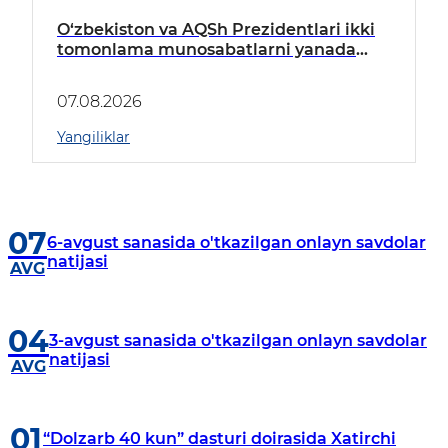
O‘zbekiston va AQSh Prezidentlari ikki
tomonlama munosabatlarni yanada
mustahkamlash istiqbollarini
muhokama qildilar
07.08.2026
Yangiliklar
07
6-avgust sanasida o'tkazilgan onlayn savdolar
natijasi
AVG
04
3-avgust sanasida o'tkazilgan onlayn savdolar
natijasi
AVG
01
“Dolzarb 40 kun” dasturi doirasida Xatirchi