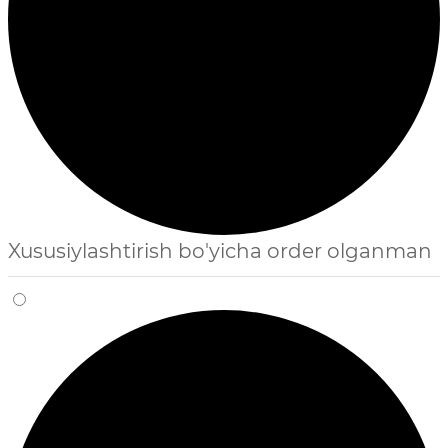
Xususiylashtirish bo'yicha order olganman