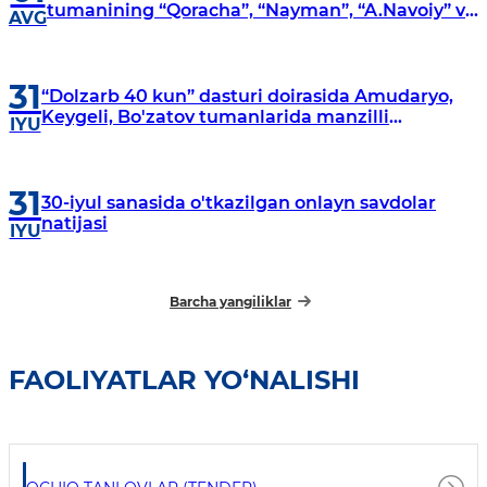
tumanining “Qoracha”, “Nayman”, “A.Navoiy” va
AVG
“Damariq” mahallalarida manzilli o‘rganishlar
olib borildi
31
“Dolzarb 40 kun” dasturi doirasida Amudaryo,
Keygeli, Bo'zatov tumanlarida manzilli
IYU
o‘rganishlar olib borildi
31
30-iyul sanasida o'tkazilgan onlayn savdolar
natijasi
IYU
Barcha yangiliklar
FAOLIYATLAR YO‘NALISHI