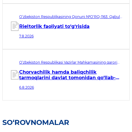
O‘zbekiston Respublikasining Qonuni №O‘RQ-1163. Qabul
qilingan sana 07.08.2026. Kuchga kirish sanasi 08.11.2026
Rieltorlik faoliyati to‘g‘risida
7.8.2026
O‘zbekiston Respublikasi Vazirlar Mahkamasining qarori
№435. Qabul qilingan sana 06.08.2026. Kuchga kirish
sanasi 07.08.2026
Chorvachilik hamda baliqchilik
tarmoqlarini davlat tomonidan qo‘llab-
quvvatlashning qo‘shimcha chora-
6.8.2026
tadbirlari to‘g‘risida
SO‘ROVNOMALAR