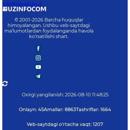
info@davaktiv.uz
© 2001-
2026
Barcha huquqlar
himoyalangan. Ushbu veb-saytdagi
ma’lumotlardan foydalanganda havola
ko‘rsatilishi shart.
Oxirgi yangilanish
:
2026-08-10 11:48:25
Onlayn:
45
Amallar:
8863
Tashriflar:
1664
Veb-saytdagi o‘rtacha vaqt:
1207