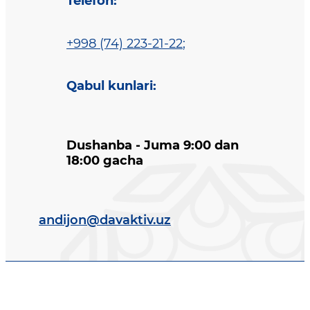
Telefon
:
+998 (74) 223-21-22
;
Qabul kunlari
:
Dushanba - Juma 9:00 dan
18:00 gacha
andijon@davaktiv.uz