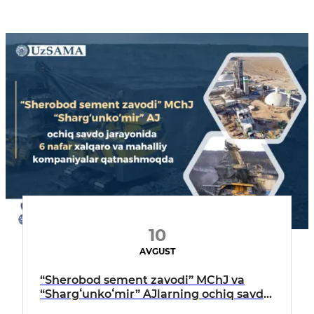
10
AVGUST
“Sherobod sement zavodi” MChJ va
“Shargʻunkoʻmir” AJlarning ochiq savdo
jarayonida 6 nafar xalqaro va mahalliy