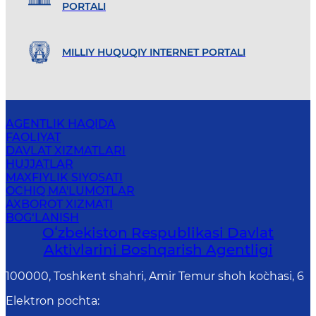
PORTALI
MILLIY HUQUQIY INTERNET PORTALI
AGENTLIK HAQIDA
FAOLIYAT
DAVLAT XIZMATLARI
HUJJATLAR
MAXFIYLIK SIYOSATI
OCHIQ MA'LUMOTLAR
AXBOROT XIZMATI
BOG‘LANISH
Oʻzbekiston Respublikasi Davlat
Aktivlarini Boshqarish Agentligi
100000, Toshkent shahri, Amir Temur shoh ko`chasi, 6
Elektron pochta
: