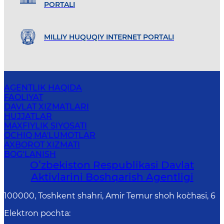
PORTALI
MILLIY HUQUQIY INTERNET PORTALI
AGENTLIK HAQIDA
FAOLIYAT
DAVLAT XIZMATLARI
HUJJATLAR
MAXFIYLIK SIYOSATI
OCHIQ MA'LUMOTLAR
AXBOROT XIZMATI
BOG‘LANISH
Oʻzbekiston Respublikasi Davlat
Aktivlarini Boshqarish Agentligi
100000, Toshkent shahri, Amir Temur shoh ko`chasi, 6
Elektron pochta
: