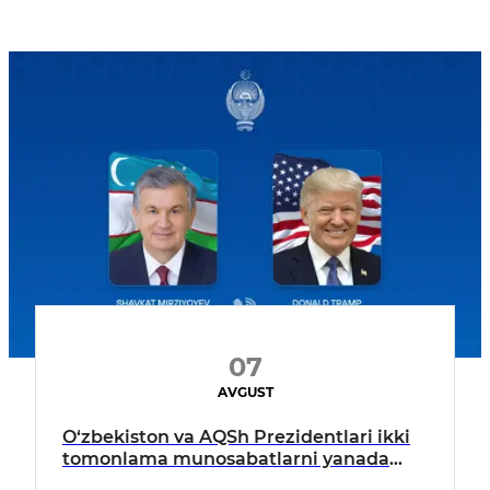
07
AVGUST
O‘zbekiston va AQSh Prezidentlari ikki
tomonlama munosabatlarni yanada
mustahkamlash istiqbollarini