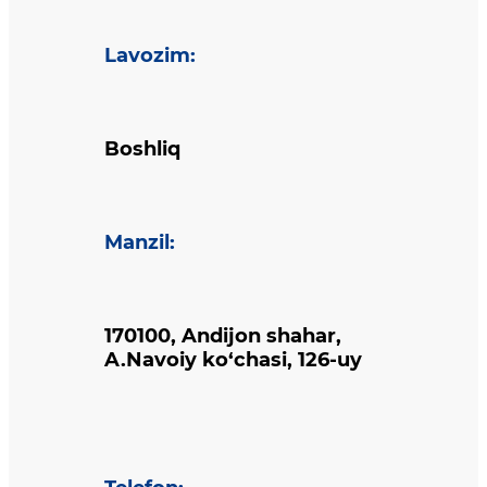
Lavozim
:
Boshliq
Manzil
:
170100, Andijon shahar,
A.Navoiy ko‘chasi, 126-uy