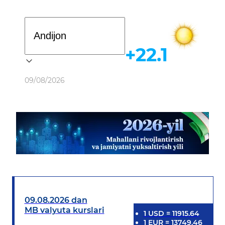
Davlat dasturi
+22.1
Ob-havo
09/08/2026
09.08.2026 dan
MB valyuta kurslari
1
USD
=
11915.64
1
EUR
=
13749.46