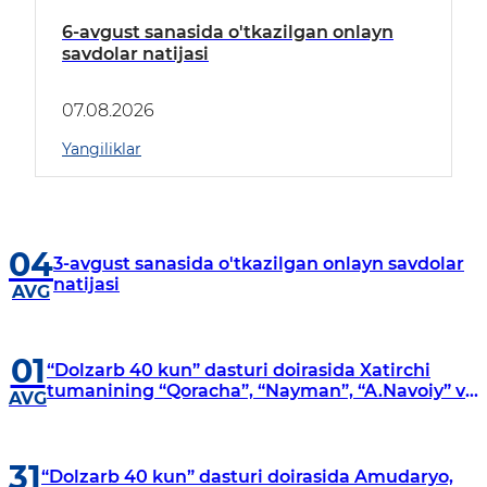
6-avgust sanasida o'tkazilgan onlayn
savdolar natijasi
07.08.2026
Yangiliklar
04
3-avgust sanasida o'tkazilgan onlayn savdolar
natijasi
AVG
01
“Dolzarb 40 kun” dasturi doirasida Xatirchi
tumanining “Qoracha”, “Nayman”, “A.Navoiy” va
AVG
“Damariq” mahallalarida manzilli o‘rganishlar
olib borildi
31
“Dolzarb 40 kun” dasturi doirasida Amudaryo,