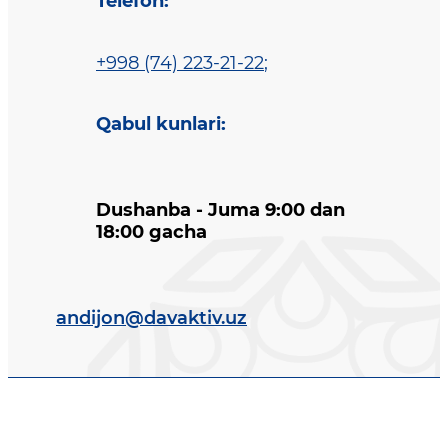
Telefon
:
+998 (74) 223-21-22
;
Qabul kunlari
:
Dushanba - Juma 9:00 dan
18:00 gacha
andijon@davaktiv.uz