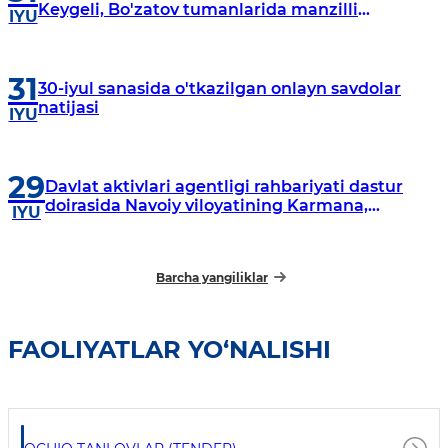
Keygeli, Bo'zatov tumanlarida manzilli
IYU
o‘rganishlar olib borildi
31
30-iyul sanasida o'tkazilgan onlayn savdolar
natijasi
IYU
29
Davlat aktivlari agentligi rahbariyati dastur
doirasida Navoiy viloyatining Karmana,
IYU
Navbahor, Xatirchi va Nurota tumanlarida
o‘rganish o‘tkazmoqda
Barcha yangiliklar
FAOLIYATLAR YO‘NALISHI