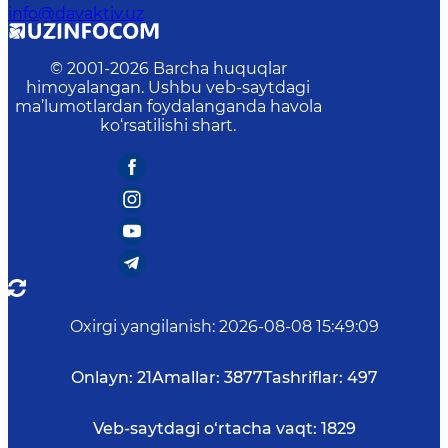
info@davaktiv.uz
© 2001-
2026
Barcha huquqlar
himoyalangan. Ushbu veb-saytdagi
ma’lumotlardan foydalanganda havola
ko‘rsatilishi shart.
Oxirgi yangilanish
:
2026-08-08 15:49:09
Onlayn:
21
Amallar:
3877
Tashriflar:
497
Veb-saytdagi o‘rtacha vaqt:
1829