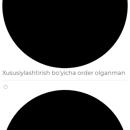
Xususiylashtirish bo'yicha order olganman