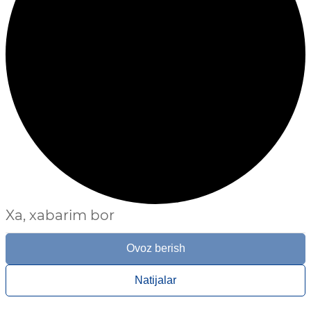
Xa, xabarim bor
Ovoz berish
Natijalar