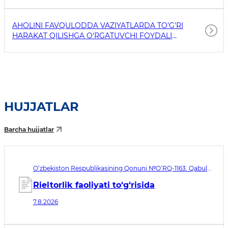
AHOLINI FAVQULODDA VAZIYATLARDA TO'G'RI
HARAKAT QILISHGA O'RGATUVCHI FOYDALI
HAVOLALAR
HUJJATLAR
Barcha hujjatlar
O‘zbekiston Respublikasining Qonuni №O‘RQ-1163. Qabul
qilingan sana 07.08.2026. Kuchga kirish sanasi 08.11.2026
Rieltorlik faoliyati to‘g‘risida
7.8.2026