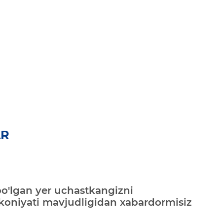
AR
bo'lgan yer uchastkangizni
mkoniyati mavjudligidan xabardormisiz