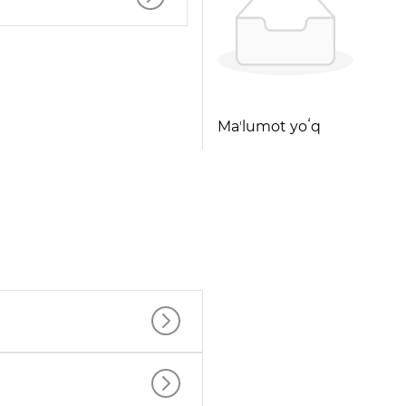
Maʼlumot yoʻq