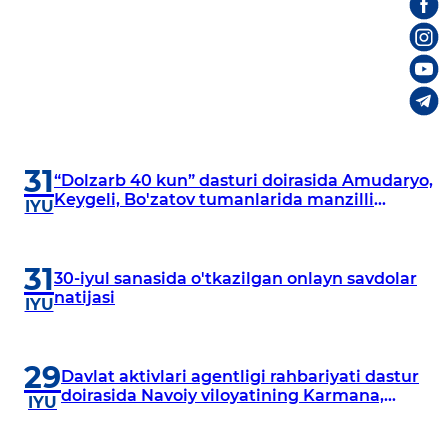
31
“Dolzarb 40 kun” dasturi doirasida Amudaryo,
Keygeli, Bo'zatov tumanlarida manzilli
IYU
o‘rganishlar olib borildi
31
30-iyul sanasida o'tkazilgan onlayn savdolar
natijasi
IYU
29
Davlat aktivlari agentligi rahbariyati dastur
doirasida Navoiy viloyatining Karmana,
IYU
Navbahor, Xatirchi va Nurota tumanlarida
o‘rganish o‘tkazmoqda