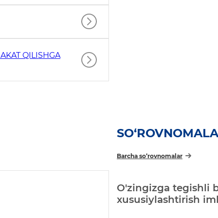
AKAT QILISHGA
SO‘ROVNOMAL
Barcha so‘rovnomalar
O'zingizga tegishli 
xususiylashtirish i