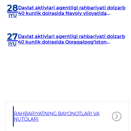
28
Davlat aktivlari agentligi rahbariyati dolzarb
40 kunlik doirasida Navoiy viloyatida
IYU
o‘rganish o‘tkazdi
27
Davlat aktivlari agentligi rahbariyati dolzarb
40 kunlik doirasida Qoraqalpog‘iston
IYU
Respublikasida o‘rganish o‘tkazmoqda
RAHBARIYATNING BAYONOTLARI VA
NUTQLARI