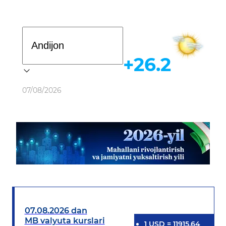
Davlat dasturi
+26.2
Ob-havo
07/08/2026
07.08.2026 dan
MB valyuta kurslari
1
USD
=
11915.64