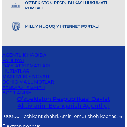
O’ZBEKISTON RESPUBLIKASI HUKUMATI
PORTALI
MILLIY HUQUQIY INTERNET PORTALI
AGENTLIK HAQIDA
FAOLIYAT
DAVLAT XIZMATLARI
HUJJATLAR
MAXFIYLIK SIYOSATI
OCHIQ MA'LUMOTLAR
AXBOROT XIZMATI
BOG‘LANISH
Oʻzbekiston Respublikasi Davlat
Aktivlarini Boshqarish Agentligi
100000, Toshkent shahri, Amir Temur shoh ko`chasi, 6
Elektron pochta
: