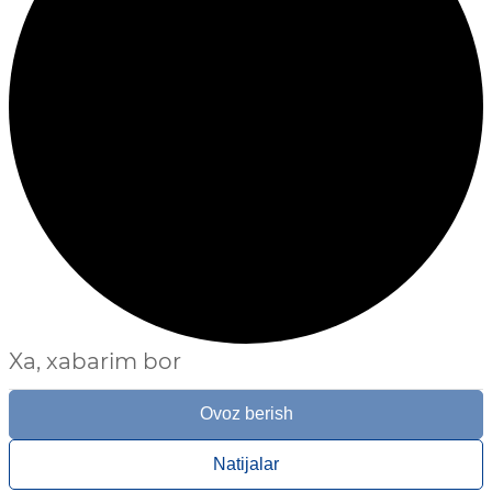
Xa, xabarim bor
Ovoz berish
Natijalar