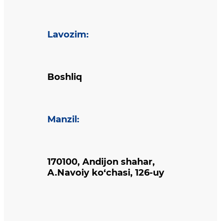
Lavozim
:
Boshliq
Manzil
:
170100, Andijon shahar,
A.Navoiy ko‘chasi, 126-uy