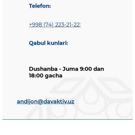
Telefon
:
+998 (74) 223-21-22
;
Qabul kunlari
:
Dushanba - Juma 9:00 dan
18:00 gacha
andijon@davaktiv.uz