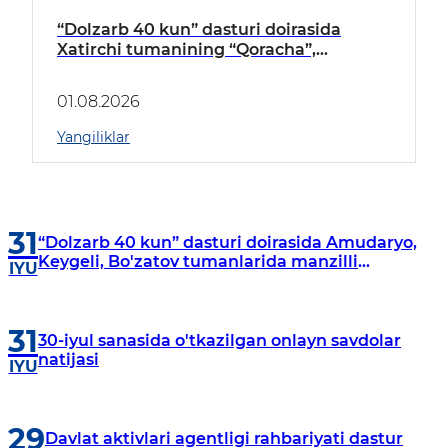
“Dolzarb 40 kun” dasturi doirasida
Xatirchi tumanining “Qoracha”,
“Nayman”, “A.Navoiy” va “Damariq”
mahallalarida manzilli o‘rganishlar olib
01.08.2026
borildi
Yangiliklar
31
“Dolzarb 40 kun” dasturi doirasida Amudaryo,
Keygeli, Bo'zatov tumanlarida manzilli
IYU
o‘rganishlar olib borildi
31
30-iyul sanasida o'tkazilgan onlayn savdolar
natijasi
IYU
29
Davlat aktivlari agentligi rahbariyati dastur