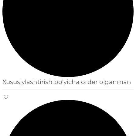
Xususiylashtirish bo'yicha order olganman