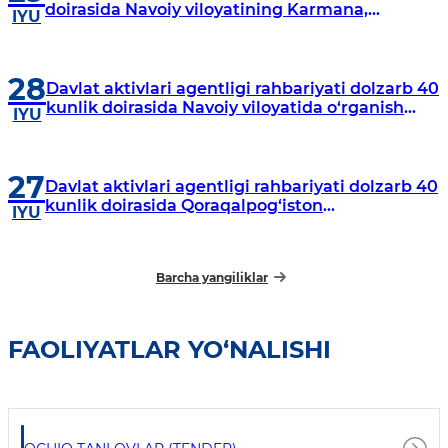
doirasida Navoiy viloyatining Karmana,
IYU
Navbahor, Xatirchi va Nurota tumanlarida
o‘rganish o‘tkazmoqda
28
Davlat aktivlari agentligi rahbariyati dolzarb 40
kunlik doirasida Navoiy viloyatida o‘rganish
IYU
o‘tkazdi
27
Davlat aktivlari agentligi rahbariyati dolzarb 40
kunlik doirasida Qoraqalpog‘iston
IYU
Respublikasida o‘rganish o‘tkazmoqda
Barcha yangiliklar
FAOLIYATLAR YO‘NALISHI