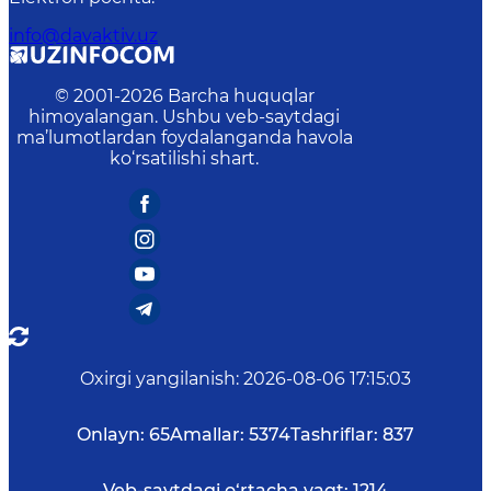
info@davaktiv.uz
© 2001-
2026
Barcha huquqlar
himoyalangan. Ushbu veb-saytdagi
ma’lumotlardan foydalanganda havola
ko‘rsatilishi shart.
Oxirgi yangilanish
:
2026-08-06 17:15:03
Onlayn:
65
Amallar:
5374
Tashriflar:
837
Veb-saytdagi o‘rtacha vaqt:
1214