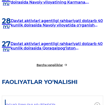
doirasida Navoiy viloyatining Karmana,
IYU
Navbahor, Xatirchi va Nurota tumanlarida
o‘rganish o‘tkazmoqda
28
Davlat aktivlari agentligi rahbariyati dolzarb 40
kunlik doirasida Navoiy viloyatida o‘rganish
IYU
o‘tkazdi
27
Davlat aktivlari agentligi rahbariyati dolzarb 40
kunlik doirasida Qoraqalpog‘iston
IYU
Respublikasida o‘rganish o‘tkazmoqda
Barcha yangiliklar
FAOLIYATLAR YO‘NALISHI