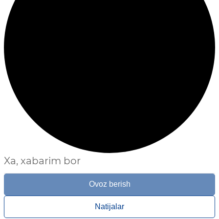
Xa, xabarim bor
Ovoz berish
Natijalar