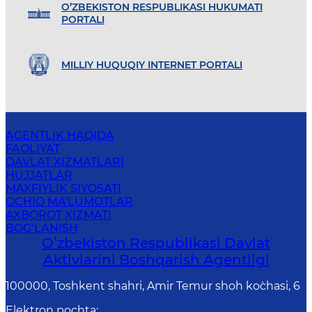
O’ZBEKISTON RESPUBLIKASI HUKUMATI
PORTALI
MILLIY HUQUQIY INTERNET PORTALI
AGENTLIK HAQIDA
FAOLIYAT
DAVLAT XIZMATLARI
HUJJATLAR
MAXFIYLIK SIYOSATI
OCHIQ MA'LUMOTLAR
AXBOROT XIZMATI
BOG‘LANISH
Oʻzbekiston Respublikasi Davlat
Aktivlarini Boshqarish Agentligi
100000, Toshkent shahri, Amir Temur shoh ko`chasi, 6
Elektron pochta
: