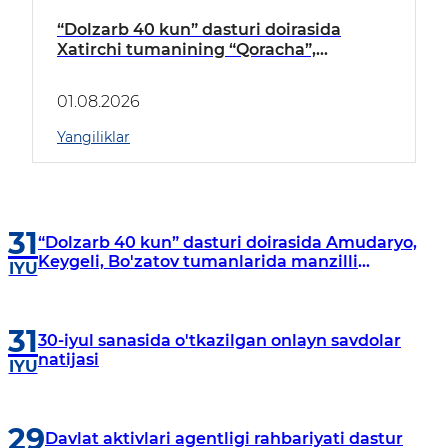
“Dolzarb 40 kun” dasturi doirasida
Xatirchi tumanining “Qoracha”,
“Nayman”, “A.Navoiy” va “Damariq”
mahallalarida manzilli o‘rganishlar olib
01.08.2026
borildi
Yangiliklar
31
“Dolzarb 40 kun” dasturi doirasida Amudaryo,
Keygeli, Bo'zatov tumanlarida manzilli
IYU
o‘rganishlar olib borildi
31
30-iyul sanasida o'tkazilgan onlayn savdolar
natijasi
IYU
29
Davlat aktivlari agentligi rahbariyati dastur