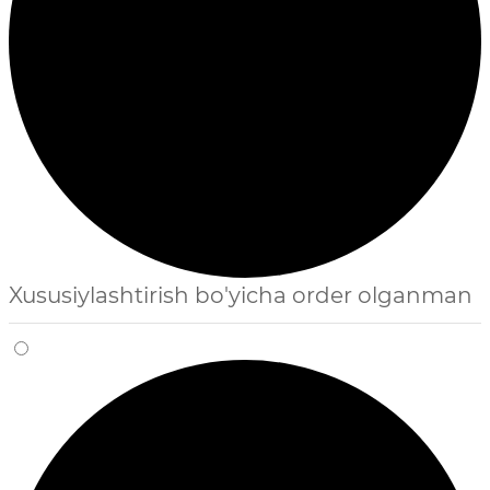
Xususiylashtirish bo'yicha order olganman