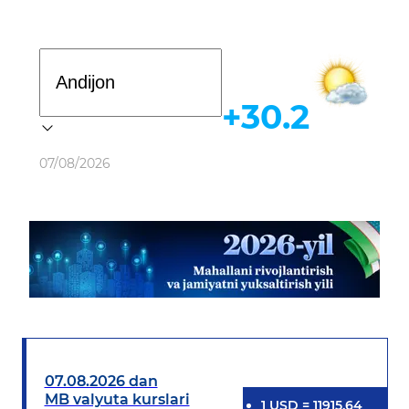
Davlat dasturi
+30.2
Ob-havo
07/08/2026
07.08.2026 dan
MB valyuta kurslari
1
USD
=
11915.64