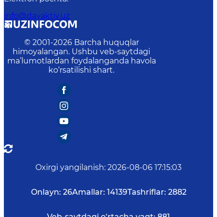
info@davaktiv.uz
© 2001-
2026
Barcha huquqlar
himoyalangan. Ushbu veb-saytdagi
ma’lumotlardan foydalanganda havola
ko‘rsatilishi shart.
Oxirgi yangilanish
:
2026-08-06 17:15:03
Onlayn:
26
Amallar:
14139
Tashriflar:
2882
Veb-saytdagi o‘rtacha vaqt:
881