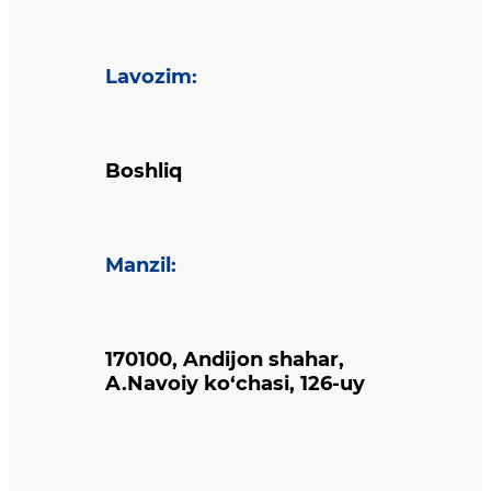
Lavozim
:
Boshliq
Manzil
:
170100, Andijon shahar,
A.Navoiy ko‘chasi, 126-uy