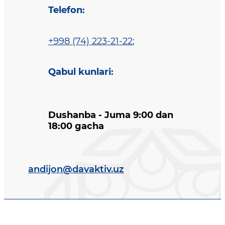
Telefon
:
+998 (74) 223-21-22
;
Qabul kunlari
:
Dushanba - Juma 9:00 dan
18:00 gacha
andijon@davaktiv.uz