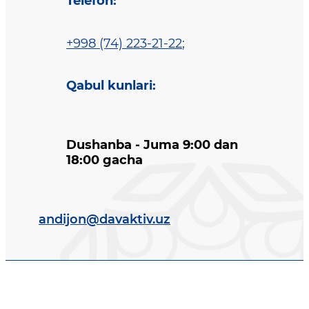
Telefon
:
+998 (74) 223-21-22
;
Qabul kunlari
:
Dushanba - Juma 9:00 dan
18:00 gacha
andijon@davaktiv.uz