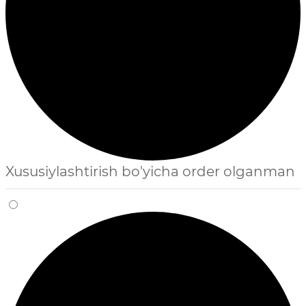
Xususiylashtirish bo'yicha order olganman