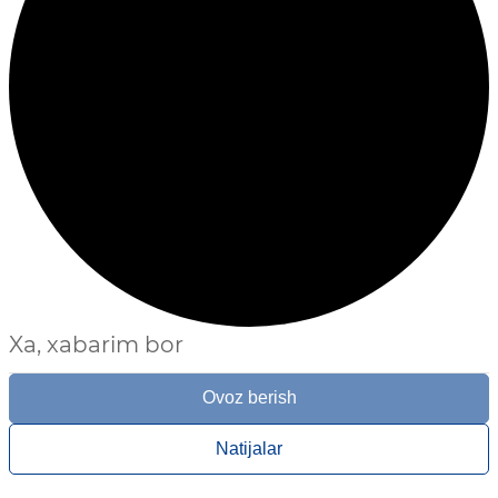
Xa, xabarim bor
Ovoz berish
Natijalar