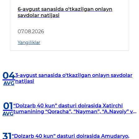
6-avgust sanasida o'tkazilgan onlayn
savdolar natijasi
07.08.2026
Yangiliklar
04
3-avgust sanasida o'tkazilgan onlayn savdolar
natijasi
AVG
01
“Dolzarb 40 kun” dasturi doirasida Xatirchi
tumanining “Qoracha”, “Nayman”, “A.Navoiy” va
AVG
“Damariq” mahallalarida manzilli o‘rganishlar
olib borildi
31
“Dolzarb 40 kun” dasturi doirasida Amudaryo,