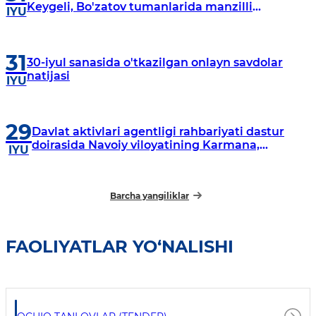
Keygeli, Bo'zatov tumanlarida manzilli
IYU
o‘rganishlar olib borildi
31
30-iyul sanasida o'tkazilgan onlayn savdolar
natijasi
IYU
29
Davlat aktivlari agentligi rahbariyati dastur
doirasida Navoiy viloyatining Karmana,
IYU
Navbahor, Xatirchi va Nurota tumanlarida
o‘rganish o‘tkazmoqda
Barcha yangiliklar
FAOLIYATLAR YO‘NALISHI