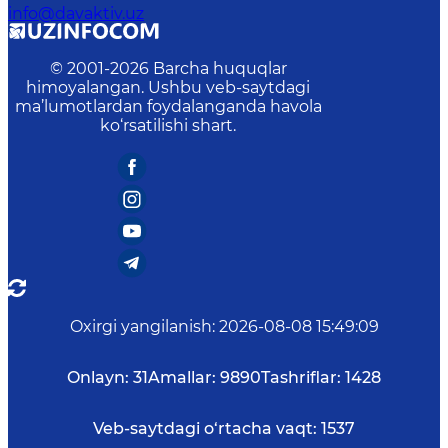
info@davaktiv.uz
© 2001-
2026
Barcha huquqlar
himoyalangan. Ushbu veb-saytdagi
ma’lumotlardan foydalanganda havola
ko‘rsatilishi shart.
Oxirgi yangilanish
:
2026-08-08 15:49:09
Onlayn:
31
Amallar:
9890
Tashriflar:
1428
Veb-saytdagi o‘rtacha vaqt:
1537