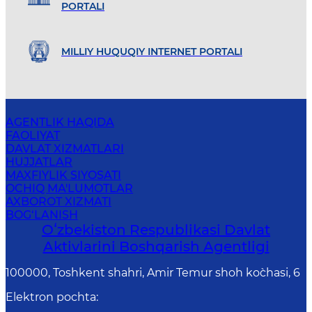
PORTALI
MILLIY HUQUQIY INTERNET PORTALI
AGENTLIK HAQIDA
FAOLIYAT
DAVLAT XIZMATLARI
HUJJATLAR
MAXFIYLIK SIYOSATI
OCHIQ MA'LUMOTLAR
AXBOROT XIZMATI
BOG‘LANISH
Oʻzbekiston Respublikasi Davlat
Aktivlarini Boshqarish Agentligi
100000, Toshkent shahri, Amir Temur shoh ko`chasi, 6
Elektron pochta
: