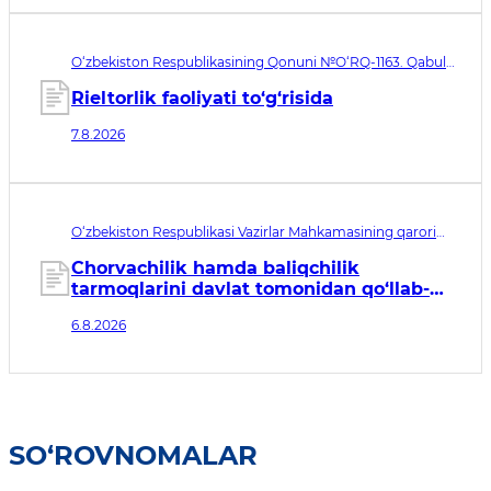
O‘zbekiston Respublikasining Qonuni №O‘RQ-1163. Qabul
qilingan sana 07.08.2026. Kuchga kirish sanasi 08.11.2026
Rieltorlik faoliyati to‘g‘risida
7.8.2026
O‘zbekiston Respublikasi Vazirlar Mahkamasining qarori
№435. Qabul qilingan sana 06.08.2026. Kuchga kirish
sanasi 07.08.2026
Chorvachilik hamda baliqchilik
tarmoqlarini davlat tomonidan qo‘llab-
quvvatlashning qo‘shimcha chora-
6.8.2026
tadbirlari to‘g‘risida
SO‘ROVNOMALAR