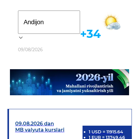
Davlat dasturi
+34
Ob-havo
09/08/2026
09.08.2026 dan
MB valyuta kurslari
1
USD
=
11915.64
1
EUR
=
13749.46