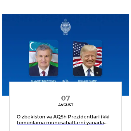
07
AVGUST
O‘zbekiston va AQSh Prezidentlari ikki
tomonlama munosabatlarni yanada
mustahkamlash istiqbollarini