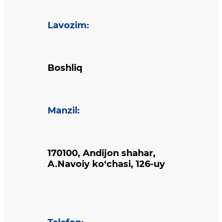
Lavozim
:
Boshliq
Manzil
:
170100, Andijon shahar,
A.Navoiy ko‘chasi, 126-uy