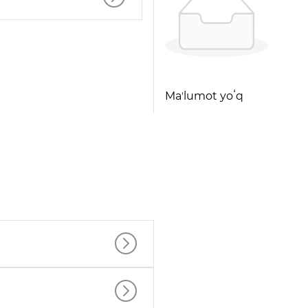
Maʼlumot yoʻq