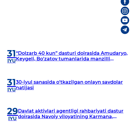
31
“Dolzarb 40 kun” dasturi doirasida Amudaryo,
Keygeli, Bo'zatov tumanlarida manzilli
IYU
o‘rganishlar olib borildi
31
30-iyul sanasida o'tkazilgan onlayn savdolar
natijasi
IYU
29
Davlat aktivlari agentligi rahbariyati dastur
doirasida Navoiy viloyatining Karmana,
IYU
Navbahor, Xatirchi va Nurota tumanlarida
o‘rganish o‘tkazmoqda