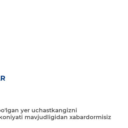
AR
bo'lgan yer uchastkangizni
mkoniyati mavjudligidan xabardormisiz