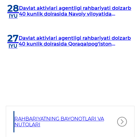
28
Davlat aktivlari agentligi rahbariyati dolzarb
40 kunlik doirasida Navoiy viloyatida
IYU
o‘rganish o‘tkazdi
27
Davlat aktivlari agentligi rahbariyati dolzarb
40 kunlik doirasida Qoraqalpog‘iston
IYU
Respublikasida o‘rganish o‘tkazmoqda
RAHBARIYATNING BAYONOTLARI VA
NUTQLARI