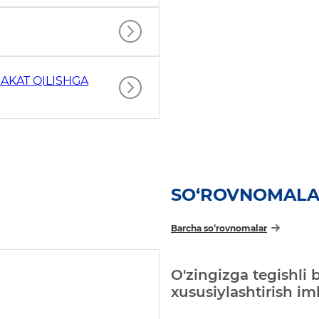
AKAT QILISHGA
SO‘ROVNOMAL
Barcha so‘rovnomalar
O'zingizga tegishli 
xususiylashtirish i