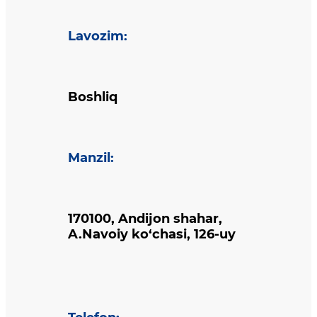
Lavozim
:
Boshliq
Manzil
:
170100, Andijon shahar,
A.Navoiy ko‘chasi, 126-uy