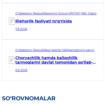
O‘zbekiston Respublikasining Qonuni №O‘RQ-1163. Qabul
qilingan sana 07.08.2026. Kuchga kirish sanasi 08.11.2026
Rieltorlik faoliyati to‘g‘risida
7.8.2026
O‘zbekiston Respublikasi Vazirlar Mahkamasining qarori
№435. Qabul qilingan sana 06.08.2026. Kuchga kirish
sanasi 07.08.2026
Chorvachilik hamda baliqchilik
tarmoqlarini davlat tomonidan qo‘llab-
quvvatlashning qo‘shimcha chora-
6.8.2026
tadbirlari to‘g‘risida
SO‘ROVNOMALAR