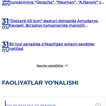
tumanining “Qoracha”, “Nayman”, “A.Navoiy” va
AVG
“Damariq” mahallalarida manzilli o‘rganishlar
olib borildi
31
“Dolzarb 40 kun” dasturi doirasida Amudaryo,
Keygeli, Bo'zatov tumanlarida manzilli
IYU
o‘rganishlar olib borildi
31
30-iyul sanasida o'tkazilgan onlayn savdolar
natijasi
IYU
Barcha yangiliklar
FAOLIYATLAR YO‘NALISHI