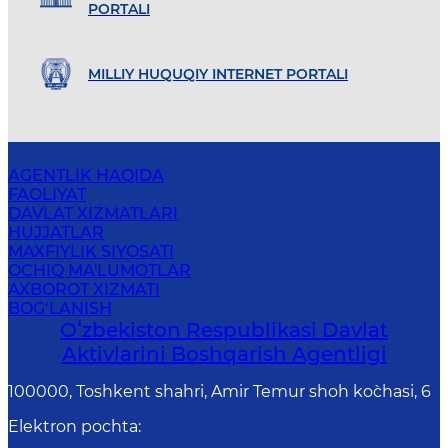
PORTALI
MILLIY HUQUQIY INTERNET PORTALI
AGENTLIK HAQIDA
FAOLIYAT
DAVLAT XIZMATLARI
HUJJATLAR
MAXFIYLIK SIYOSATI
OCHIQ MA'LUMOTLAR
AXBOROT XIZMATI
BOG‘LANISH
Oʻzbekiston Respublikasi Davlat
Aktivlarini Boshqarish Agentligi
100000, Toshkent shahri, Amir Temur shoh ko`chasi, 6
Elektron pochta
: