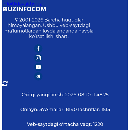
info@davaktiv.uz
© 2001-
2026
Barcha huquqlar
himoyalangan. Ushbu veb-saytdagi
ma’lumotlardan foydalanganda havola
ko‘rsatilishi shart.
Oxirgi yangilanish
:
2026-08-10 11:48:25
Onlayn:
37
Amallar:
8140
Tashriflar:
1515
Veb-saytdagi o‘rtacha vaqt:
1220