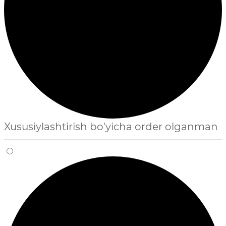
Xususiylashtirish bo'yicha order olganman