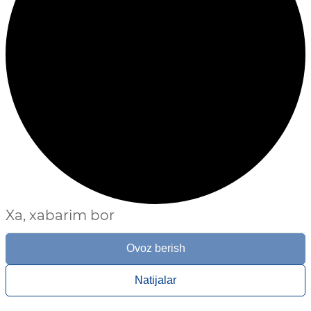
Xa, xabarim bor
Ovoz berish
Natijalar