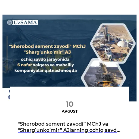
10
AVGUST
“Sherobod sement zavodi” MChJ va
“Shargʻunkoʻmir” AJlarning ochiq savdo
jarayonida 6 nafar xalqaro va mahalliy