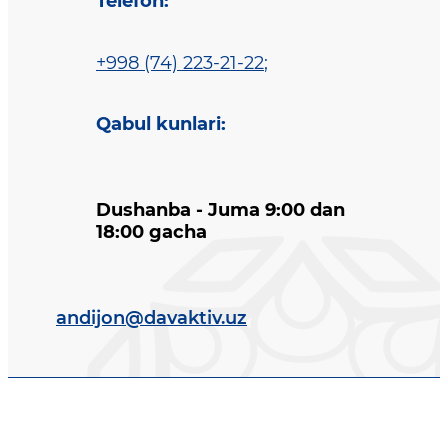
Telefon
:
+998 (74) 223-21-22
;
Qabul kunlari
:
Dushanba - Juma 9:00 dan
18:00 gacha
andijon@davaktiv.uz