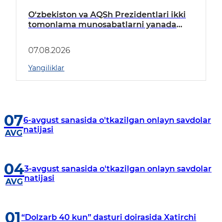
O‘zbekiston va AQSh Prezidentlari ikki
tomonlama munosabatlarni yanada
mustahkamlash istiqbollarini
muhokama qildilar
07.08.2026
Yangiliklar
07
6-avgust sanasida o'tkazilgan onlayn savdolar
natijasi
AVG
04
3-avgust sanasida o'tkazilgan onlayn savdolar
natijasi
AVG
01
“Dolzarb 40 kun” dasturi doirasida Xatirchi