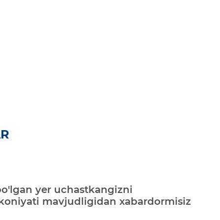
AR
bo'lgan yer uchastkangizni
mkoniyati mavjudligidan xabardormisiz