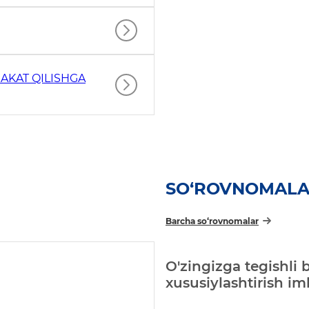
AKAT QILISHGA
SO‘ROVNOMAL
Barcha so‘rovnomalar
O'zingizga tegishli 
xususiylashtirish i