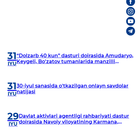
31
“Dolzarb 40 kun” dasturi doirasida Amudaryo,
Keygeli, Bo'zatov tumanlarida manzilli
IYU
o‘rganishlar olib borildi
31
30-iyul sanasida o'tkazilgan onlayn savdolar
natijasi
IYU
29
Davlat aktivlari agentligi rahbariyati dastur
doirasida Navoiy viloyatining Karmana,
IYU
Navbahor, Xatirchi va Nurota tumanlarida
o‘rganish o‘tkazmoqda