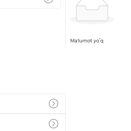
Maʼlumot yoʻq