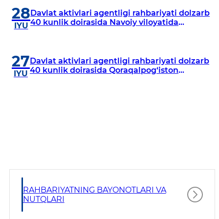
28
Davlat aktivlari agentligi rahbariyati dolzarb
40 kunlik doirasida Navoiy viloyatida
IYU
o‘rganish o‘tkazdi
27
Davlat aktivlari agentligi rahbariyati dolzarb
40 kunlik doirasida Qoraqalpog‘iston
IYU
Respublikasida o‘rganish o‘tkazmoqda
RAHBARIYATNING BAYONOTLARI VA
NUTQLARI