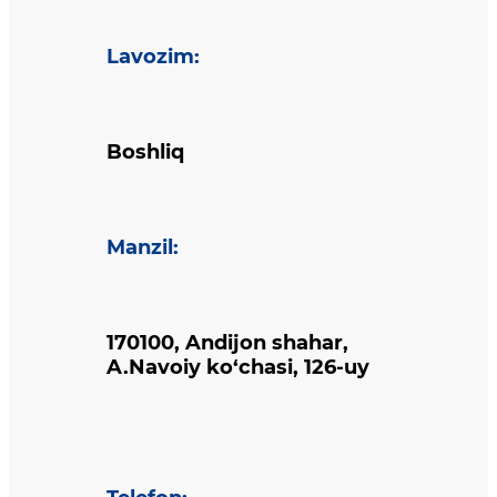
Lavozim
:
Boshliq
Manzil
:
170100, Andijon shahar,
A.Navoiy ko‘chasi, 126-uy