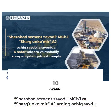
10
AVGUST
“Sherobod sement zavodi” MChJ va
“Shargʻunkoʻmir” AJlarning ochiq savdo
jarayonida 6 nafar xalqaro va mahalliy