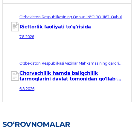
O‘zbekiston Respublikasining Qonuni №O‘RQ-1163. Qabul
qilingan sana 07.08.2026. Kuchga kirish sanasi 08.11.2026
Rieltorlik faoliyati to‘g‘risida
7.8.2026
O‘zbekiston Respublikasi Vazirlar Mahkamasining qarori
№435. Qabul qilingan sana 06.08.2026. Kuchga kirish
sanasi 07.08.2026
Chorvachilik hamda baliqchilik
tarmoqlarini davlat tomonidan qo‘llab-
quvvatlashning qo‘shimcha chora-
6.8.2026
tadbirlari to‘g‘risida
SO‘ROVNOMALAR