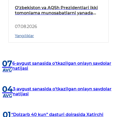
O‘zbekiston va AQSh Prezidentlari ikki
tomonlama munosabatlarni yanada
mustahkamlash istiqbollarini
muhokama qildilar
07.08.2026
Yangiliklar
07
6-avgust sanasida o'tkazilgan onlayn savdolar
natijasi
AVG
04
3-avgust sanasida o'tkazilgan onlayn savdolar
natijasi
AVG
01
“Dolzarb 40 kun” dasturi doirasida Xatirchi