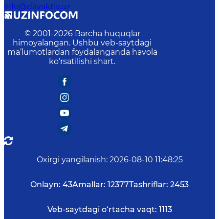
info@davaktiv.uz
© 2001-
2026
Barcha huquqlar
himoyalangan. Ushbu veb-saytdagi
ma’lumotlardan foydalanganda havola
ko‘rsatilishi shart.
Oxirgi yangilanish
:
2026-08-10 11:48:25
Onlayn:
43
Amallar:
12377
Tashriflar:
2453
Veb-saytdagi o‘rtacha vaqt:
1113