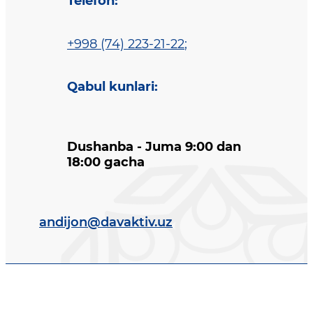
Telefon
:
+998 (74) 223-21-22
;
Qabul kunlari
:
Dushanba - Juma 9:00 dan
18:00 gacha
andijon@davaktiv.uz