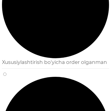
Xususiylashtirish bo'yicha order olganman