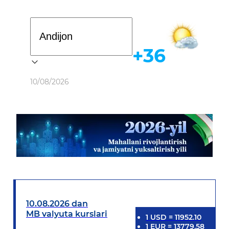
Davlat dasturi
+36
Ob-havo
10/08/2026
10.08.2026 dan
MB valyuta kurslari
1
USD
=
11952.10
1
EUR
=
13779.58