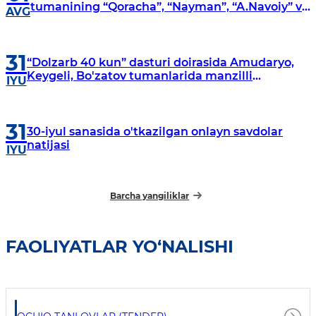
tumanining “Qoracha”, “Nayman”, “A.Navoiy” va
AVG
“Damariq” mahallalarida manzilli o‘rganishlar
olib borildi
31
“Dolzarb 40 kun” dasturi doirasida Amudaryo,
Keygeli, Bo'zatov tumanlarida manzilli
IYU
o‘rganishlar olib borildi
31
30-iyul sanasida o'tkazilgan onlayn savdolar
natijasi
IYU
Barcha yangiliklar
FAOLIYATLAR YO‘NALISHI