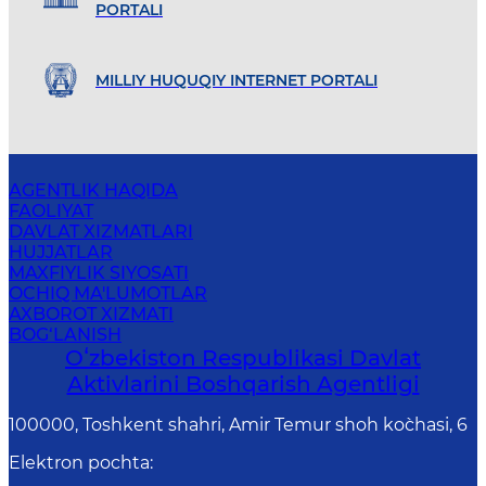
PORTALI
MILLIY HUQUQIY INTERNET PORTALI
AGENTLIK HAQIDA
FAOLIYAT
DAVLAT XIZMATLARI
HUJJATLAR
MAXFIYLIK SIYOSATI
OCHIQ MA'LUMOTLAR
AXBOROT XIZMATI
BOG‘LANISH
Oʻzbekiston Respublikasi Davlat
Aktivlarini Boshqarish Agentligi
100000, Toshkent shahri, Amir Temur shoh ko`chasi, 6
Elektron pochta
: