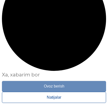
Xa, xabarim bor
Ovoz berish
Natijalar