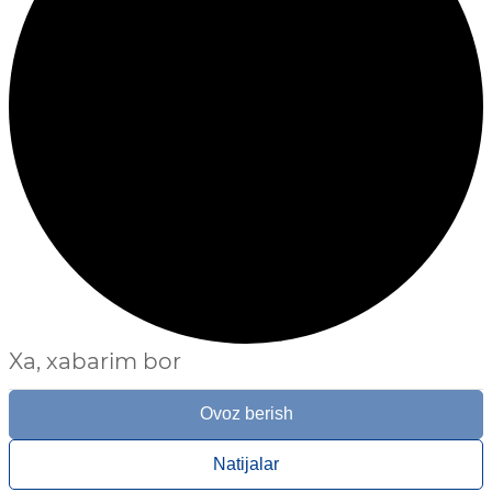
Xa, xabarim bor
Ovoz berish
Natijalar