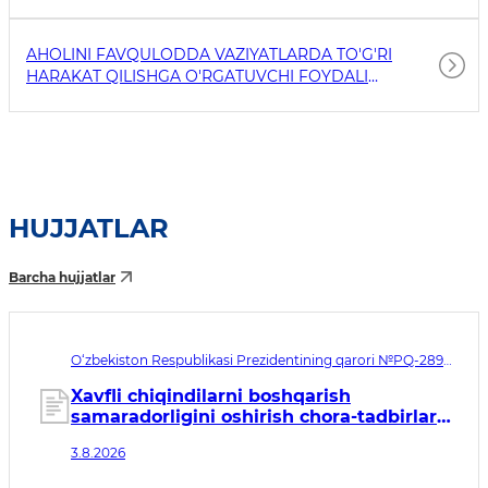
AHOLINI FAVQULODDA VAZIYATLARDA TO'G'RI
HARAKAT QILISHGA O'RGATUVCHI FOYDALI
HAVOLALAR
HUJJATLAR
Barcha hujjatlar
O‘zbekiston Respublikasi Prezidentining qarori №PQ-289.
Qabul qilingan sana 03.08.2026. Kuchga kirish sanasi
04.08.2026
Xavfli chiqindilarni boshqarish
samaradorligini oshirish chora-tadbirlari
to‘g‘risida
3.8.2026