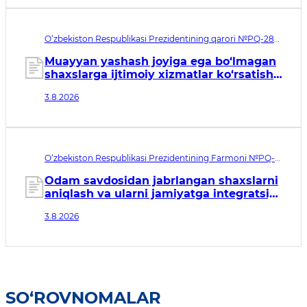
O‘zbekiston Respublikasi Prezidentining qarori №PQ-288.
Qabul qilingan sana 03.08.2026. Kuchga kirish sanasi
04.08.2026
Muayyan yashash joyiga ega bo‘lmagan
shaxslarga ijtimoiy xizmatlar ko‘rsatish
tizimini takomillashtirish to‘g‘risida
3.8.2026
O‘zbekiston Respublikasi Prezidentining Farmoni №PQ-
146. Qabul qilingan sana 03.08.2026. Kuchga kirish sanasi
04.08.2026
Odam savdosidan jabrlangan shaxslarni
aniqlash va ularni jamiyatga integratsiya
qilish tizimini tubdan
3.8.2026
takomillashtirishga qaratilgan
qo‘shimcha chora-tadbirlar to‘g‘risida
SO‘ROVNOMALAR