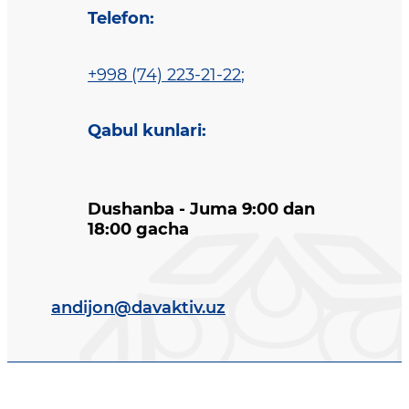
Telefon
:
+998 (74) 223-21-22
;
Qabul kunlari
:
Dushanba - Juma 9:00 dan
18:00 gacha
andijon@davaktiv.uz