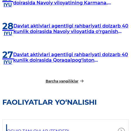
doirasida Navoiy viloyatining Karmana,
IYU
Navbahor, Xatirchi va Nurota tumanlarida
o‘rganish o‘tkazmoqda
28
Davlat aktivlari agentligi rahbariyati dolzarb 40
kunlik doirasida Navoiy viloyatida o‘rganish
IYU
o‘tkazdi
27
Davlat aktivlari agentligi rahbariyati dolzarb 40
kunlik doirasida Qoraqalpog‘iston
IYU
Respublikasida o‘rganish o‘tkazmoqda
Barcha yangiliklar
FAOLIYATLAR YO‘NALISHI