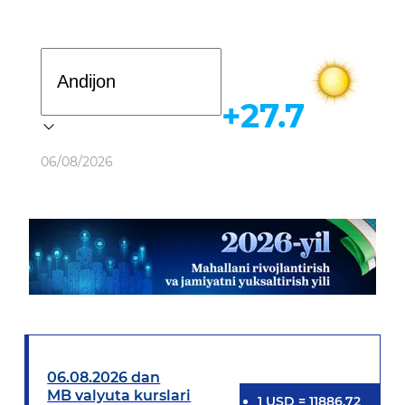
Davlat dasturi
+27.7
Ob-havo
06/08/2026
06.08.2026 dan
MB valyuta kurslari
1
USD
=
11886.72