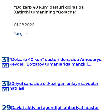
“Dolzarb 40 kun” dasturi doirasida
Xatirchi tumanining “Qoracha”,
“Nayman”, “A.Navoiy” va “Damariq”
mahallalarida manzilli o‘rganishlar olib
01.08.2026
borildi
Yangiliklar
31
“Dolzarb 40 kun” dasturi doirasida Amudaryo,
Keygeli, Bo'zatov tumanlarida manzilli
IYU
o‘rganishlar olib borildi
31
30-iyul sanasida o'tkazilgan onlayn savdolar
natijasi
IYU
29
Davlat aktivlari agentligi rahbariyati dastur