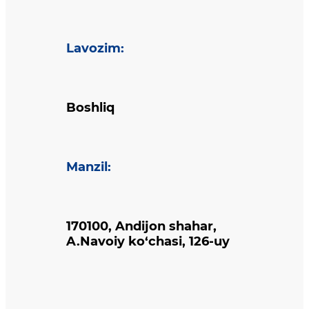
Lavozim
:
Boshliq
Manzil
:
170100, Andijon shahar,
A.Navoiy ko‘chasi, 126-uy