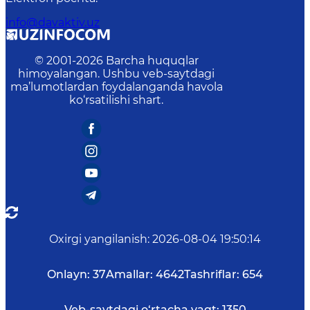
info@davaktiv.uz
© 2001-
2026
Barcha huquqlar
himoyalangan. Ushbu veb-saytdagi
ma’lumotlardan foydalanganda havola
ko‘rsatilishi shart.
Oxirgi yangilanish
:
2026-08-04 19:50:14
Onlayn:
37
Amallar:
4642
Tashriflar:
654
Veb-saytdagi o‘rtacha vaqt:
1350