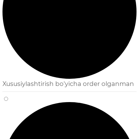
Xususiylashtirish bo'yicha order olganman