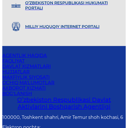
O’ZBEKISTON RESPUBLIKASI HUKUMATI
PORTALI
MILLIY HUQUQIY INTERNET PORTALI
AGENTLIK HAQIDA
FAOLIYAT
DAVLAT XIZMATLARI
HUJJATLAR
MAXFIYLIK SIYOSATI
OCHIQ MA'LUMOTLAR
AXBOROT XIZMATI
BOG‘LANISH
Oʻzbekiston Respublikasi Davlat
Aktivlarini Boshqarish Agentligi
100000, Toshkent shahri, Amir Temur shoh ko`chasi, 6
Elektron pochta
: