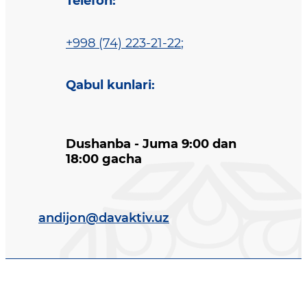
Telefon
:
+998 (74) 223-21-22
;
Qabul kunlari
:
Dushanba - Juma 9:00 dan
18:00 gacha
andijon@davaktiv.uz