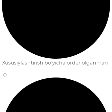
Xususiylashtirish bo'yicha order olganman