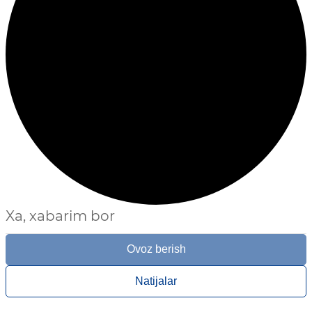
Xa, xabarim bor
Ovoz berish
Natijalar