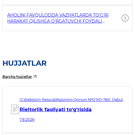
AHOLINI FAVQULODDA VAZIYATLARDA TO'G'RI
HARAKAT QILISHGA O'RGATUVCHI FOYDALI
HAVOLALAR
HUJJATLAR
Barcha hujjatlar
O‘zbekiston Respublikasining Qonuni №O‘RQ-1163. Qabul
qilingan sana 07.08.2026. Kuchga kirish sanasi 08.11.2026
Rieltorlik faoliyati to‘g‘risida
7.8.2026