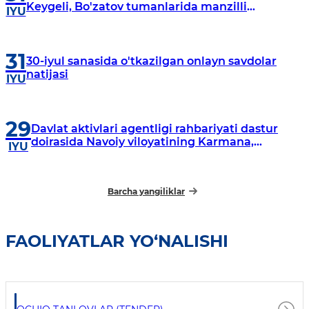
Keygeli, Bo'zatov tumanlarida manzilli
IYU
o‘rganishlar olib borildi
31
30-iyul sanasida o'tkazilgan onlayn savdolar
natijasi
IYU
29
Davlat aktivlari agentligi rahbariyati dastur
doirasida Navoiy viloyatining Karmana,
IYU
Navbahor, Xatirchi va Nurota tumanlarida
o‘rganish o‘tkazmoqda
Barcha yangiliklar
FAOLIYATLAR YO‘NALISHI