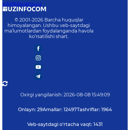
info@davaktiv.uz
© 2001-
2026
Barcha huquqlar
himoyalangan. Ushbu veb-saytdagi
ma’lumotlardan foydalanganda havola
ko‘rsatilishi shart.
Oxirgi yangilanish
:
2026-08-08 15:49:09
Onlayn:
29
Amallar:
12497
Tashriflar:
1964
Veb-saytdagi o‘rtacha vaqt:
1431