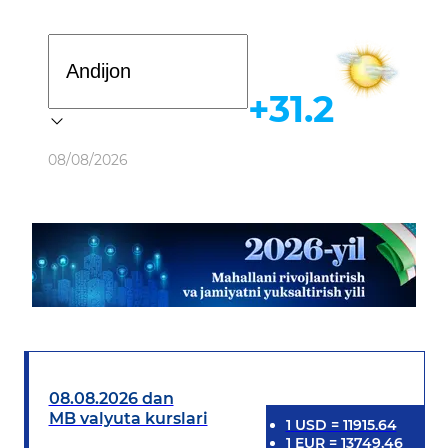
Davlat dasturi
+31.2
Ob-havo
08/08/2026
08.08.2026 dan
MB valyuta kurslari
1
USD
=
11915.64
1
EUR
=
13749.46