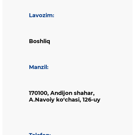
Lavozim
:
Boshliq
Manzil
:
170100, Andijon shahar,
A.Navoiy ko‘chasi, 126-uy