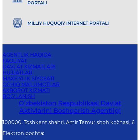
PORTALI
MILLIY HUQUQIY INTERNET PORTALI
AGENTLIK HAQIDA
FAOLIYAT
DAVLAT XIZMATLARI
HUJJATLAR
MAXFIYLIK SIYOSATI
OCHIQ MA'LUMOTLAR
AXBOROT XIZMATI
BOG‘LANISH
Oʻzbekiston Respublikasi Davlat
Aktivlarini Boshqarish Agentligi
100000, Toshkent shahri, Amir Temur shoh ko`chasi, 6
Elektron pochta
: