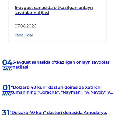
6-avgust sanasida o'tkazilgan onlayn
savdolar natijasi
07.08.2026
Yangiliklar
04
3-avgust sanasida o'tkazilgan onlayn savdolar
natijasi
AVG
01
“Dolzarb 40 kun” dasturi doirasida Xatirchi
tumanining “Qoracha”, “Nayman”, “A.Navoiy” va
AVG
“Damariq” mahallalarida manzilli o‘rganishlar
olib borildi
31
“Dolzarb 40 kun” dasturi doirasida Amudaryo,