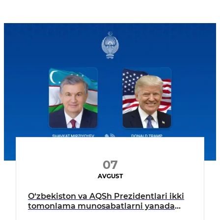
07
AVGUST
O‘zbekiston va AQSh Prezidentlari ikki
tomonlama munosabatlarni yanada
mustahkamlash istiqbollarini