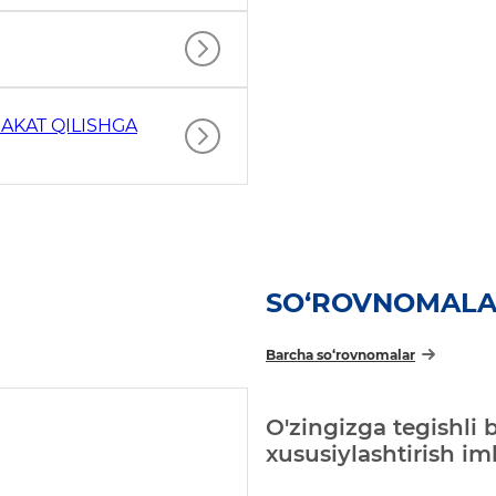
AKAT QILISHGA
SO‘ROVNOMAL
Barcha so‘rovnomalar
O'zingizga tegishli 
xususiylashtirish i