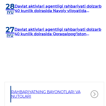
28
Davlat aktivlari agentligi rahbariyati dolzarb
40 kunlik doirasida Navoiy viloyatida
IYU
o‘rganish o‘tkazdi
27
Davlat aktivlari agentligi rahbariyati dolzarb
40 kunlik doirasida Qoraqalpog‘iston
IYU
Respublikasida o‘rganish o‘tkazmoqda
RAHBARIYATNING BAYONOTLARI VA
NUTQLARI