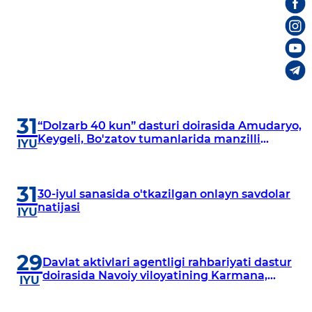
31
“Dolzarb 40 kun” dasturi doirasida Amudaryo,
Keygeli, Bo'zatov tumanlarida manzilli
IYU
o‘rganishlar olib borildi
31
30-iyul sanasida o'tkazilgan onlayn savdolar
natijasi
IYU
29
Davlat aktivlari agentligi rahbariyati dastur
doirasida Navoiy viloyatining Karmana,
IYU
Navbahor, Xatirchi va Nurota tumanlarida
o‘rganish o‘tkazmoqda