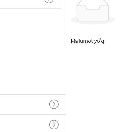
Maʼlumot yoʻq