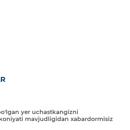
AR
bo'lgan yer uchastkangizni
mkoniyati mavjudligidan xabardormisiz