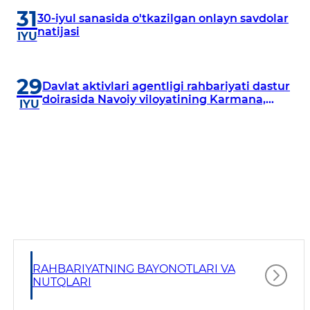
31
30-iyul sanasida o'tkazilgan onlayn savdolar
natijasi
IYU
29
Davlat aktivlari agentligi rahbariyati dastur
doirasida Navoiy viloyatining Karmana,
IYU
Navbahor, Xatirchi va Nurota tumanlarida
o‘rganish o‘tkazmoqda
RAHBARIYATNING BAYONOTLARI VA
NUTQLARI