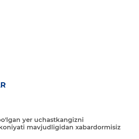
AR
bo'lgan yer uchastkangizni
mkoniyati mavjudligidan xabardormisiz