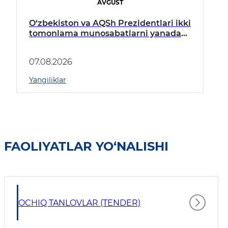
AVGUST
O‘zbekiston va AQSh Prezidentlari ikki
tomonlama munosabatlarni yanada
mustahkamlash istiqbollarini
muhokama qildilar
07.08.2026
Yangiliklar
FAOLIYATLAR YO‘NALISHI
OCHIQ TANLOVLAR (TENDER)