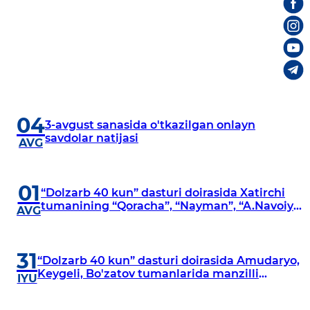
04
3-avgust sanasida o'tkazilgan onlayn
savdolar natijasi
AVG
01
“Dolzarb 40 kun” dasturi doirasida Xatirchi
tumanining “Qoracha”, “Nayman”, “A.Navoiy”
AVG
va “Damariq” mahallalarida manzilli
o‘rganishlar olib borildi
31
“Dolzarb 40 kun” dasturi doirasida Amudaryo,
Keygeli, Bo'zatov tumanlarida manzilli
IYU
o‘rganishlar olib borildi