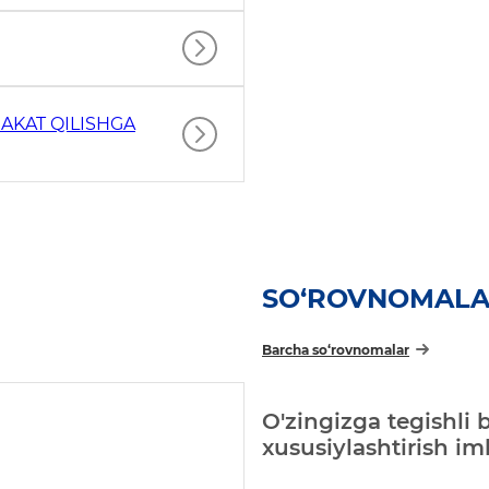
AKAT QILISHGA
SO‘ROVNOMAL
Barcha so‘rovnomalar
O'zingizga tegishli 
xususiylashtirish i