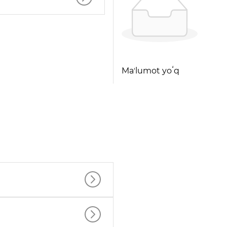
Maʼlumot yoʻq