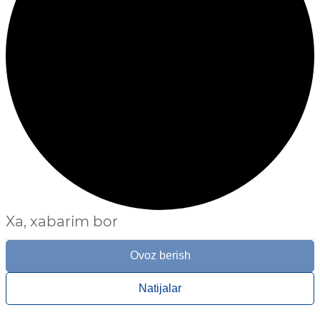
Xa, xabarim bor
Ovoz berish
Natijalar