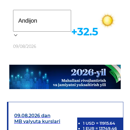
Davlat dasturi
+32.5
Ob-havo
09/08/2026
09.08.2026 dan
MB valyuta kurslari
1
USD
=
11915.64
1
EUR
=
13749.46