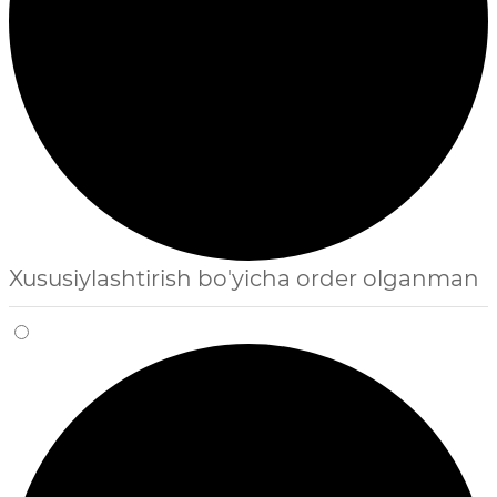
Xususiylashtirish bo'yicha order olganman