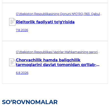
O‘zbekiston Respublikasining Qonuni №O‘RQ-1163. Qabul
qilingan sana 07.08.2026. Kuchga kirish sanasi 08.11.2026
Rieltorlik faoliyati to‘g‘risida
7.8.2026
O‘zbekiston Respublikasi Vazirlar Mahkamasining qarori
№435. Qabul qilingan sana 06.08.2026. Kuchga kirish
sanasi 07.08.2026
Chorvachilik hamda baliqchilik
tarmoqlarini davlat tomonidan qo‘llab-
quvvatlashning qo‘shimcha chora-
6.8.2026
tadbirlari to‘g‘risida
SO‘ROVNOMALAR