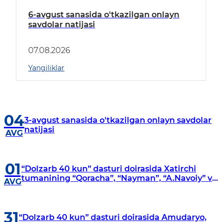
6-avgust sanasida o'tkazilgan onlayn
savdolar natijasi
07.08.2026
Yangiliklar
04
3-avgust sanasida o'tkazilgan onlayn savdolar
natijasi
AVG
01
“Dolzarb 40 kun” dasturi doirasida Xatirchi
tumanining “Qoracha”, “Nayman”, “A.Navoiy” va
AVG
“Damariq” mahallalarida manzilli o‘rganishlar
olib borildi
31
“Dolzarb 40 kun” dasturi doirasida Amudaryo,