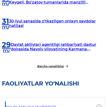
Keygeli, Bo'zatov tumanlarida manzilli
IYU
o‘rganishlar olib borildi
31
30-iyul sanasida o'tkazilgan onlayn savdolar
natijasi
IYU
29
Davlat aktivlari agentligi rahbariyati dastur
doirasida Navoiy viloyatining Karmana,
IYU
Navbahor, Xatirchi va Nurota tumanlarida
o‘rganish o‘tkazmoqda
Barcha yangiliklar
FAOLIYATLAR YO‘NALISHI