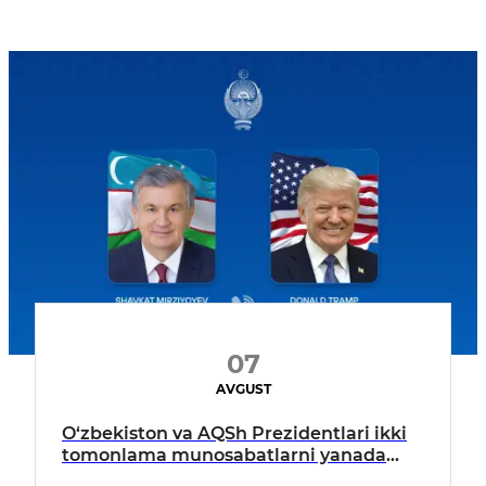
07
AVGUST
O‘zbekiston va AQSh Prezidentlari ikki
tomonlama munosabatlarni yanada
mustahkamlash istiqbollarini