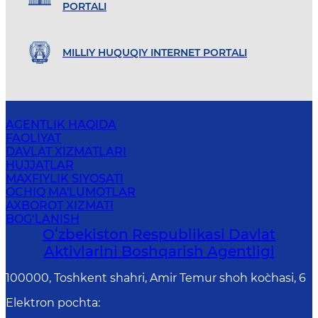
PORTALI
MILLIY HUQUQIY INTERNET PORTALI
AGENTLIK HAQIDA
FAOLIYAT
DAVLAT XIZMATLARI
HUJJATLAR
MAXFIYLIK SIYOSATI
OCHIQ MA'LUMOTLAR
AXBOROT XIZMATI
BOG‘LANISH
Oʻzbekiston Respublikasi Davlat
Aktivlarini Boshqarish Agentligi
100000, Toshkent shahri, Amir Temur shoh ko`chasi, 6
Elektron pochta
: