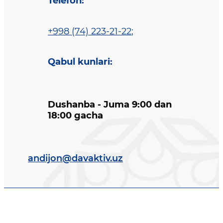
Telefon
:
+998 (74) 223-21-22
;
Qabul kunlari
:
Dushanba - Juma 9:00 dan
18:00 gacha
andijon@davaktiv.uz