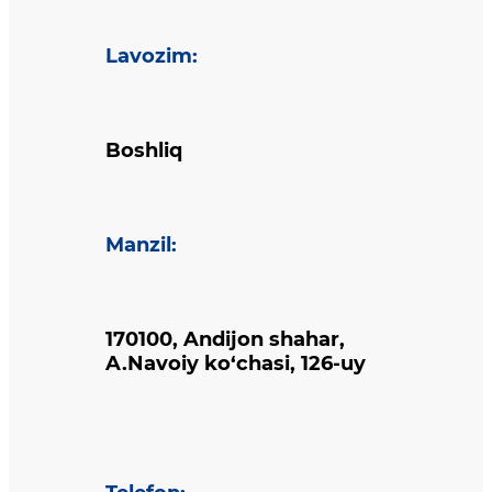
Lavozim
:
Boshliq
Manzil
:
170100, Andijon shahar,
A.Navoiy ko‘chasi, 126-uy