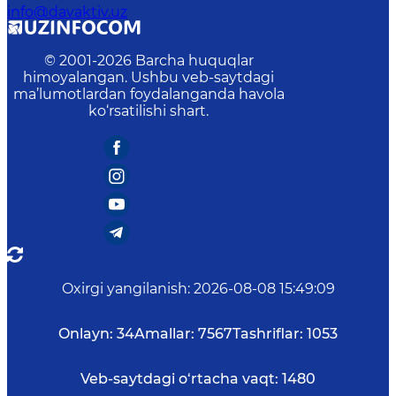
info@davaktiv.uz
© 2001-
2026
Barcha huquqlar
himoyalangan. Ushbu veb-saytdagi
ma’lumotlardan foydalanganda havola
ko‘rsatilishi shart.
Oxirgi yangilanish
:
2026-08-08 15:49:09
Onlayn:
34
Amallar:
7567
Tashriflar:
1053
Veb-saytdagi o‘rtacha vaqt:
1480